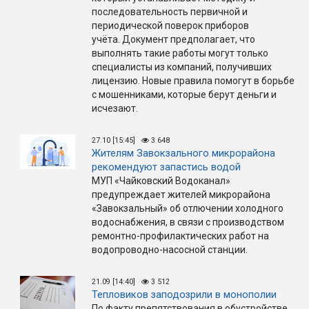
последовательность первичной и
периодической поверок приборов
учёта. Документ предполагает, что
выполнять такие работы могут только
специалисты из компаний, получивших
лицензию. Новые правила помогут в борьбе
с мошенниками, которые берут деньги и
исчезают.
27.10 [15:45]
3 648
Жителям Завокзального микрорайона
рекомендуют запастись водой
МУП «Чайковский Водоканал»
предупреждает жителей микрорайона
«Завокзальный» об отлючении холодного
водоснабжения, в связи с производством
ремонтно-профилактических работ на
водопроводно-насосной станции.
21.09 [14:40]
3 512
Тепловиков заподозрили в монополии
По факту препятствования в обустройстве