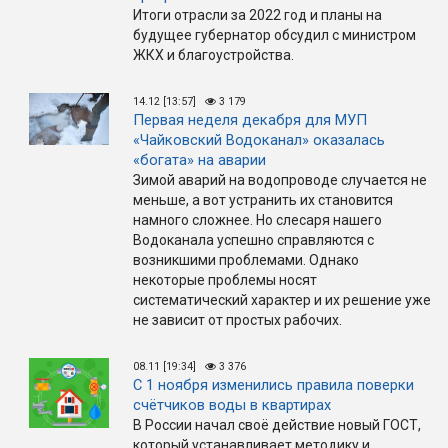
Итоги отрасли за 2022 год и планы на
будущее губернатор обсудил с министром
ЖКХ и благоустройства.
14.12 [13:57]
3 179
Первая неделя декабря для МУП
«Чайковский Водоканал» оказалась
«богата» на аварии
Зимой аварий на водопроводе случается не
меньше, а вот устранить их становится
намного сложнее. Но слесаря нашего
Водоканала успешно справляются с
возникшими проблемами. Однако
некоторые проблемы носят
систематический характер и их решение уже
не зависит от простых рабочих.
08.11 [19:34]
3 376
С 1 ноября изменились правила поверки
счётчиков воды в квартирах
В России начал своё действие новый ГОСТ,
который устанавливает методику и