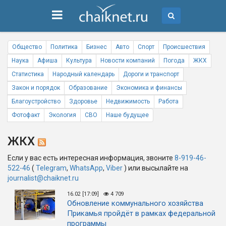
Общество
Политика
Бизнес
Авто
Спорт
Происшествия
Наука
Афиша
Культура
Новости компаний
Погода
ЖКХ
Статистика
Народный календарь
Дороги и транспорт
Закон и порядок
Образование
Экономика и финансы
Благоустройство
Здоровье
Недвижимость
Работа
Фотофакт
Экология
СВО
Наше будущее
ЖКХ
Если у вас есть интересная информация, звоните
8-919-46-
522-46
(
Telegram
,
WhatsApp
,
Viber
) или высылайте на
journalist@chaiknet.ru
16.02 [17:09]
4 709
Обновление коммунального хозяйства
Прикамья пройдёт в рамках федеральной
программы