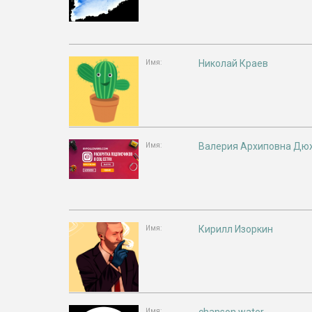
Николай Краев
Имя:
Валерия Архиповна Дю
Имя:
Кирилл Изоркин
Имя:
Имя: