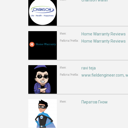
chanson water
Home Warranty Reviews
Имя:
Home Warranty Reviews
Работа/Учёба:
ravi teja
Имя:
www.fieldengineer.com, 
Работа/Учёба:
Пиратов Гном
Имя: