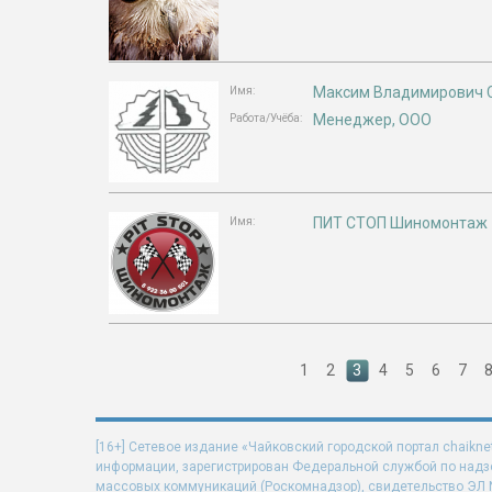
Максим Владимирович 
Имя:
Менеджер, ООО
Работа/Учёба:
ПИТ СТОП Шиномонтаж
Имя:
1
2
3
4
5
6
7
[16+] Сетевое издание «Чайковский городской портал chaikne
информации, зарегистрирован Федеральной службой по надзо
массовых коммуникаций (Роскомнадзор), свидетельство ЭЛ N 