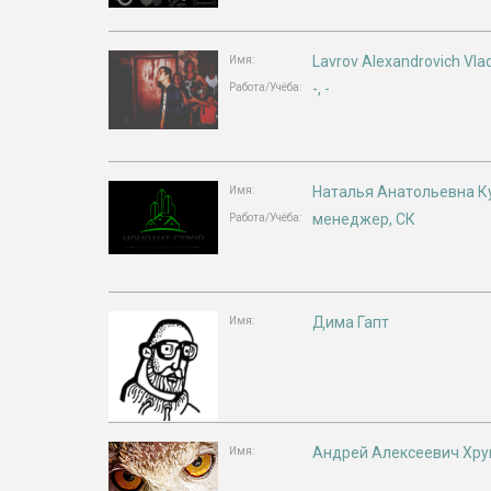
Lavrov Alexandrovich Vlad
Имя:
-, -
Работа/Учёба:
Наталья Анатольевна 
Имя:
менеджер, СК
Работа/Учёба:
Дима Гапт
Имя:
Андрей Алексеевич Хр
Имя: