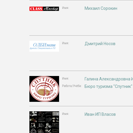
Михаил Сорокин
Имя:
Дмитрий Носов
Имя:
Галина Александровна 
Имя:
Бюро туризма "Спутник"
Работа/Учёба:
Иван ИП Власов
Имя: