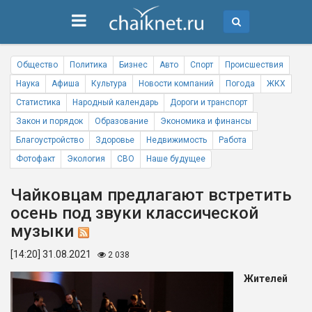
Общество
Политика
Бизнес
Авто
Спорт
Происшествия
Наука
Афиша
Культура
Новости компаний
Погода
ЖКХ
Статистика
Народный календарь
Дороги и транспорт
Закон и порядок
Образование
Экономика и финансы
Благоустройство
Здоровье
Недвижимость
Работа
Фотофакт
Экология
СВО
Наше будущее
Чайковцам предлагают встретить
осень под звуки классической
музыки
[14:20] 31.08.2021
2 038
Жителей