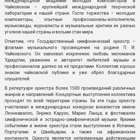
Международной академии молодых композиторов в
Чайковском – крупнейшей международной творческой
лаборатории в нашей стране. Гости торжества – молодые
композиторы, опытные профессионалы-исполнители,
музыковеды, журналисты и музыкальные критики из разных
уголков нашей страны и восьми стан мира.
Отметим, что Государственный симфонический оркестр –
флагман музыкального просвещения на родине П. И.
Чайковского. Он завоевал искреннюю любовь меломанов
Удмуртии, уважение и авторитет любителей музыки и
профессионалов далеко за её пределами. Коллектив хорошо
знаком чайковской публике и уже обрёл благодарных
слушателей.
В репертуаре оркестра более 1500 произведений различных
жанров и направлений. Концертные выступления коллектива
проходят по всей территории страны. За эти годы оркестр
участвовал в международных конкурсах вокалистов имени
Леонкавалло, Энрико Карузо, Марио Ланца; в фестивалях
симфонической и эстрадно-симфонической музыки. Яркими
событиями в жизни оркестра стали выступления в Испании,
Португалии и Швейцарии, а также на африканском
континенте. Оркестр является непременным действующим