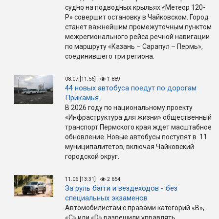
судно на подводных крыльях «Метеор 120-
Р» совершит остановку в Чайковском. Город
станет важнейшим промежуточным пунктом
межрегионального рейса речной навигации
по маршруту «Казань – Сарапул – Пермь»,
соединившего три региона.
08.07 [11:56]
1 889
44 новых автобуса поедут по дорогам
Прикамья
В 2026 году по национальному проекту
«Инфраструктура для жизни» общественный
транспорт Пермского края ждет масштабное
обновление. Новые автобусы поступят в 11
муниципалитетов, включая Чайковский
городской округ.
11.06 [13:31]
2 654
За руль багги и вездеходов - без
специальных экзаменов
Автомобилистам с правами категорий «B»,
«C» или «D» разрешили управлять