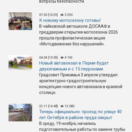
вопросы безопасности.
07.05 [10:29]
5 290
К новому мотосезону готовы!
В чайковской автошколе ДОСААФ в
преддверии открытия мотосезона-2026
прошла профилактическая акция
«Мотодвижение без нарушений».
04.04 [10:59]
4 743
Новый автовокзал в Перми будет
двухэтажным и с 15 перронами
Градсовет Прикамья 3 апреля утвердил
архитектурно-градостроительную
концепцию нового автовокзала в краевой
столице.
22.11 [14:48]
13 580
Теперь официально: проезд по улице 40
лет Октября в районе пруда закрыт
В среду, 19 ноября, начались
подготовительные работы по замене трубы