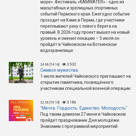
море». Фестиваль «KAMWATER» - одно из
масштабных и зрелищных спортивных
событий Пермского края. Ежегодно событие
проходит на Каме в Перми, где участники
переплывают реку с левого берега на
правый. В 2026 году проект вышел на новый
уровень и сменил локацию – 5 июля он
пройдёт в Чайковском на Воткинском
водохранилище.
3 532
24.06 [14:16]
Символ мужества
1 июля жителей Чайковского приглашают на
открытие памятника, посвящённого
участникам специальной военной операции.
3 186
22.06 [19:10]
"Мечта. Гордость. Единство. Молодость"
Под таким девизом 27 июня в Чайковском
пройдет празднование Дня молодёжи.
Знакомим с программой мероприятий.