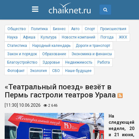
Общество
Политика
Бизнес
Авто
Спорт
Происшествия
Наука
Афиша
Культура
Новости компаний
Погода
ЖКХ
Статистика
Народный календарь
Дороги и транспорт
Закон и порядок
Образование
Экономика и финансы
Благоустройство
Здоровье
Недвижимость
Работа
Фотофакт
Экология
СВО
Наше будущее
«Театральный поезд» везёт в
Пермь гастроли театров Урала
[11:30] 10.06.2026
2 646
На
следующей
неделе, 20
и 21 июня,