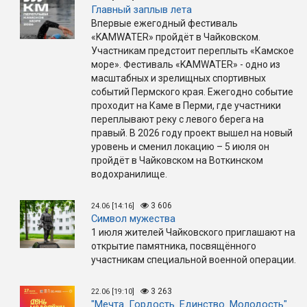
Главный заплыв лета
Впервые ежегодный фестиваль
«KAMWATER» пройдёт в Чайковском.
Участникам предстоит переплыть «Камское
море». Фестиваль «KAMWATER» - одно из
масштабных и зрелищных спортивных
событий Пермского края. Ежегодно событие
проходит на Каме в Перми, где участники
переплывают реку с левого берега на
правый. В 2026 году проект вышел на новый
уровень и сменил локацию – 5 июля он
пройдёт в Чайковском на Воткинском
водохранилище.
3 606
24.06 [14:16]
Символ мужества
1 июля жителей Чайковского приглашают на
открытие памятника, посвящённого
участникам специальной военной операции.
3 263
22.06 [19:10]
"Мечта. Гордость. Единство. Молодость"