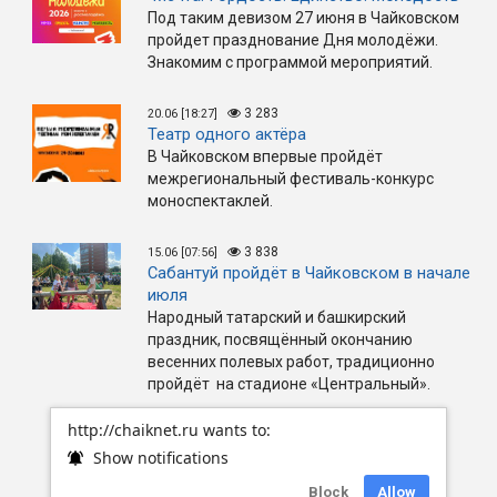
Под таким девизом 27 июня в Чайковском
пройдет празднование Дня молодёжи.
Знакомим с программой мероприятий.
3 283
20.06 [18:27]
Театр одного актёра
В Чайковском впервые пройдёт
межрегиональный фестиваль-конкурс
моноспектаклей.
3 838
15.06 [07:56]
Сабантуй пройдёт в Чайковском в начале
июля
Народный татарский и башкирский
праздник, посвящённый окончанию
весенних полевых работ, традиционно
пройдёт на стадионе «Центральный».
http://chaiknet.ru wants to:
Show notifications
Block
Allow