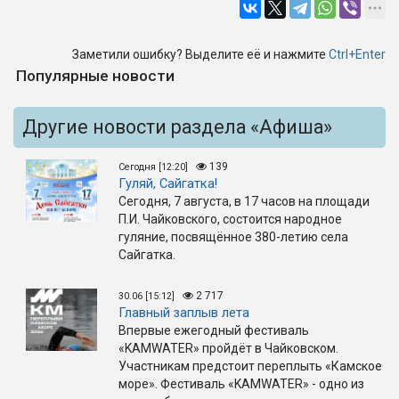
Заметили ошибку? Выделите её и нажмите
Ctrl+Enter
Популярные новости
Другие новости раздела «Афиша»
139
Сегодня [12:20]
Гуляй, Сайгатка!
Сегодня, 7 августа, в 17 часов на площади
П.И. Чайковского, состоится народное
гуляние, посвящённое 380-летию села
Сайгатка.
2 717
30.06 [15:12]
Главный заплыв лета
Впервые ежегодный фестиваль
«KAMWATER» пройдёт в Чайковском.
Участникам предстоит переплыть «Камское
море». Фестиваль «KAMWATER» - одно из