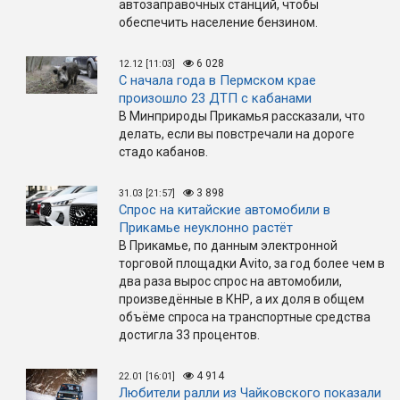
автозаправочных станций, чтобы
обеспечить население бензином.
6 028
12.12 [11:03]
С начала года в Пермском крае
произошло 23 ДТП с кабанами
В Минприроды Прикамья рассказали, что
делать, если вы повстречали на дороге
стадо кабанов.
3 898
31.03 [21:57]
Спрос на китайские автомобили в
Прикамье неуклонно растёт
В Прикамье, по данным электронной
торговой площадки Avito, за год более чем в
два раза вырос спрос на автомобили,
произведённые в КНР, а их доля в общем
объёме спроса на транспортные средства
достигла 33 процентов.
4 914
22.01 [16:01]
Любители ралли из Чайковского показали