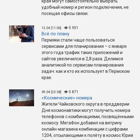
края могут самостоятельно выбрать
удобный номер и регион подключения, не
посещая офисы связи.
5 951
12.04 [11:06]
Всё по плану
Пермяки стали чаще пользоваться
сервисами для планирования – с января
этого года трафик таких приложений и
сайтов увеличился в 2,8 раза. Делимся
аналитикой по сервисам планирования
задач: как и кто их использует в Пермском
крае.
5 871
09.04 [23:58]
«Космические» номера
Жители Чайковского округа в преддверии
Дня космонавтики могут получить номера
телефонов с комбинациями, посвящёнными
космосу. МегаФон добавил на витрину
онлайн-магазина комбинации с цифрами
1204, отсылающими к полёту в космос Юрия