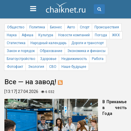
Общество
Политика
Бизнес
Авто
Спорт
Происшествия
Наука
Афиша
Культура
Новости компаний
Погода
ЖКХ
Статистика
Народный календарь
Дороги и транспорт
Закон и порядок
Образование
Экономика и финансы
Благоустройство
Здоровье
Недвижимость
Работа
Фотофакт
Экология
СВО
Наше будущее
Все — на завод!
[13:17] 27.04.2026
6 032
В Прикамье
в честь
Года