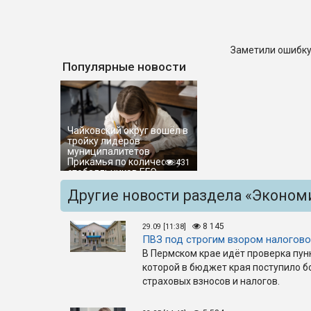
Заметили ошибку
Популярные новости
Чайковский округ вошёл в
тройку лидеров
муниципалитетов
Прикамья по количеству
431
стобалльников ЕГЭ
Другие новости раздела «Эконом
8 145
29.09 [11:38]
ПВЗ под строгим взором налогов
В Пермском крае идёт проверка пун
которой в бюджет края поступило б
страховых взносов и налогов.