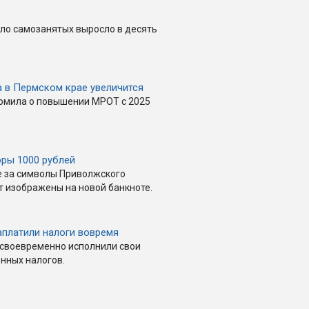
сло самозанятых выросло в десять
 в Пермском крае увеличится
омила о повышении МРОТ с 2025
ры 1000 рублей
 за символы Приволжского
т изображены на новой банкноте.
платили налоги вовремя
 своевременно исполнили свои
енных налогов.