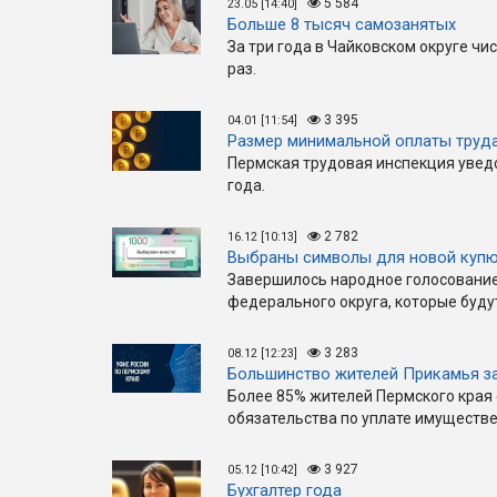
5 584
23.05 [14:40]
Больше 8 тысяч самозанятых
За три года в Чайковском округе чи
раз.
3 395
04.01 [11:54]
Размер минимальной оплаты труда
Пермская трудовая инспекция увед
года.
2 782
16.12 [10:13]
Выбраны символы для новой купю
Завершилось народное голосование
федерального округа, которые буду
3 283
08.12 [12:23]
Большинство жителей Прикамья за
Более 85% жителей Пермского края
обязательства по уплате имуществ
3 927
05.12 [10:42]
Бухгалтер года