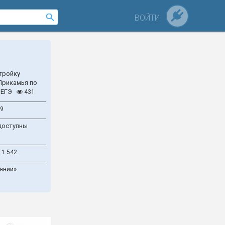
ВОЙТИ
тройку
Прикамья по
 ЕГЭ
431
9
доступны
1 542
яний»