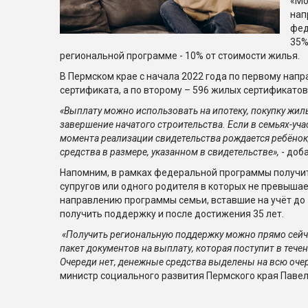
«Мо
нап
фед
35%
региональной программе - 10% от стоимости жилья.
В Пермском крае с начала 2022 года по первому нап
сертификата, а по второму – 596 жилых сертификатов
«Выплату можно использовать на ипотеку, покупку жиль
завершение начатого строительства. Если в семьях-учас
момента реализации свидетельства рождается ребёно
средства в размере, указанном в свидетельстве»,
- доб
Напомним, в рамках федеральной программы получит
супругов или одного родителя в которых не превышае
направлению программы семьи, вставшие на учёт до 1
получить поддержку и после достижения 35 лет.
«Получить региональную поддержку можно прямо сейча
пакет документов на выплату, которая поступит в тече
Очереди нет, денежные средства выделены на всю оче
министр социального развития Пермского края Павел