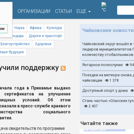
°C
ФИША
ОРГАНИЗАЦИИ
СТАТЬИ
ЕЩЕ
ствия
Наука
Афиша
Культура
low
Чайковские новости
ый календарь
Дороги и транспорт
Чайковский округ вошёл в 
Благоустройство
Здоровье
лидеров муниципалитетов 
Наше будущее
количеству стобалльников
Янтарное полнолуние
94
лучили поддержку
Поездки на метеоре снова 
чайковцам
1 378
ачала года в Прикамье выдано
Доступный спорт у дома
9 сертификатов на улучшение
лищных условий. Об этом
Стань частью «Спасских гул
сказали в пресс-службе краевого
2 407
нистерства социального
вития.
Читайте также
ача свидетельств по программе