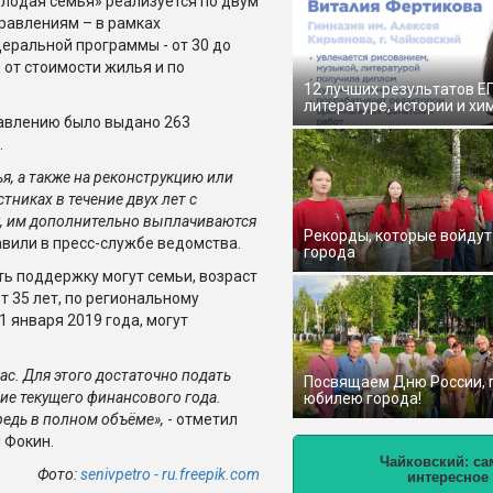
лодая семья» реализуется по двум
равлениям – в рамках
еральной программы - от 30 до
 от стоимости жилья и по
12 лучших результатов Е
литературе, истории и хи
равлению было выдано 263
.
я, а также на реконструкцию или
тниках в течение двух лет с
к, им дополнительно выплачиваются
Рекорды, которые войдут
авили в пресс-службе ведомства.
города
ь поддержку могут семьи, возраст
т 35 лет, по региональному
 января 2019 года, могут
с. Для этого достаточно подать
Посвящаем Дню России,
ние текущего финансового года.
юбилею города!
редь в полном объёме»,
- отметил
 Фокин.
Чайковский: са
Фото:
senivpetro - ru.freepik.com
интересное