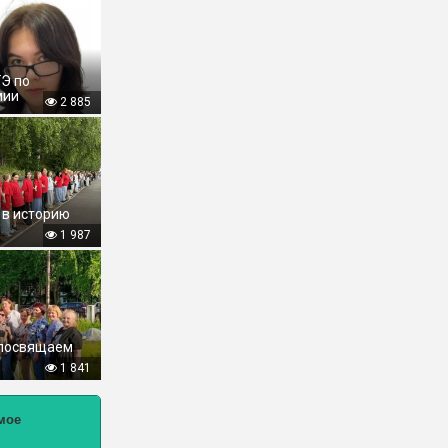
ГЭ по
мии
2 885
 в историю
1 987
 посвящаем
1 841
мое