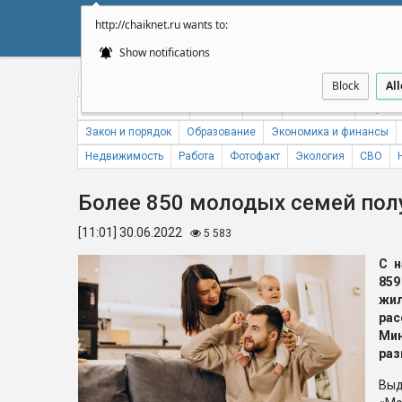
http://chaiknet.ru wants to:
НОВОСТИ
ДУМА
А
Show notifications
Общество
Политика
Бизнес
Авто
Спорт
Происше
Block
Al
Новости компаний
Погода
ЖКХ
Статистика
Народн
Закон и порядок
Образование
Экономика и финансы
Недвижимость
Работа
Фотофакт
Экология
СВО
Более 850 молодых семей по
[11:01] 30.06.2022
5 583
С н
85
жи
рас
Ми
раз
Выд