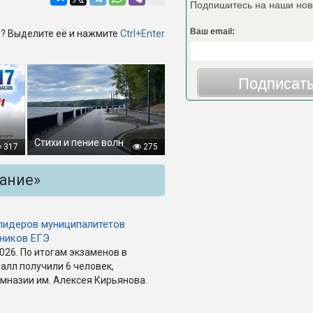
Подпишитесь на наши нов
Ваш email:
? Выделите её и нажмите
Ctrl+Enter
Подписат
Стихи и пение волн
317
275
вание»
 лидеров муниципалитетов
ьников ЕГЭ
026. По итогам экзаменов в
алл получили 6 человек,
имназии им. Алексея Кирьянова.