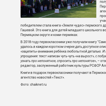
пол
Пер
аге
про
уча
победителем стала книга «Земля чудес» пермского д
Гашевой. Это книга для детей младшего школьного в
Пермяцком округе и коми-пермяках.
В 2018 году первоклассники уже получали книгу "Сам
удалось в каждом коротком очерке дать доступное опи
«зацепить» внимание ребёнка любопытной деталью. И 
упрощения: текст написан чуть-чуть «на вырост», с поб
узнать про непонятное, спросить про непонятое
», – от
редактор, заслуженный работник культуры РСФСР Ал
Книги в подарок первоклассники получают в Пермском
агентство новостей «Текст».
Фото: chaiknet.ru