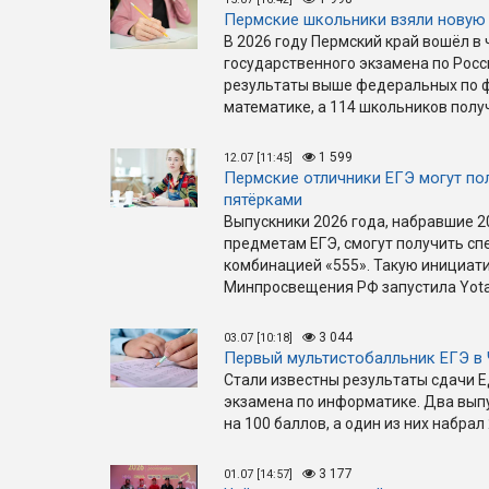
Пермские школьники взяли новую
В 2026 году Пермский край вошёл в
государственного экзамена по Росс
результаты выше федеральных по ф
математике, а 114 школьников полу
1 599
12.07 [11:45]
Пермские отличники ЕГЭ могут по
пятёрками
Выпускники 2026 года, набравшие 
предметам ЕГЭ, смогут получить с
комбинацией «555». Такую инициат
Минпросвещения РФ запустила Yota
3 044
03.07 [10:18]
Первый мультистобалльник ЕГЭ в 
Стали известны результаты сдачи Е
экзамена по информатике. Два выпу
на 100 баллов, а один из них набра
3 177
01.07 [14:57]