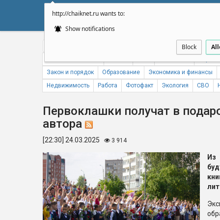
http://chaiknet.ru wants to:
НОВОСТИ
ДУМА
А
Show notifications
Общество
Политика
Бизнес
Авто
Спорт
Происше
Block
Al
Новости компаний
Погода
ЖКХ
Статистика
Народн
Закон и порядок
Образование
Экономика и финансы
Недвижимость
Работа
Фотофакт
Экология
СВО
Первоклашки получат в подар
автора
[22:30] 24.03.2025
3 914
Из
буд
кн
лит
Экс
обр