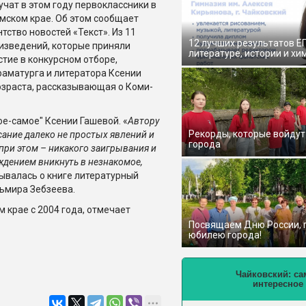
учат в этом году первоклассники в
мском крае. Об этом сообщает
нтство новостей «Текст». Из 11
12 лучших результатов Е
изведений, которые приняли
литературе, истории и хи
стие в конкурсном отборе,
раматурга и литератора Ксении
озраста, рассказывающая о Коми-
ое-самое" Ксении Гашевой. «
Автору
Рекорды, которые войдут
сание далеко не простых явлений и
города
при этом – никакого заигрывания и
уждением вникнуть в незнакомое,
зывалась о книге литературный
ьмира Зебзеева.
 крае с 2004 года, отмечает
Посвящаем Дню России,
юбилею города!
Чайковский: са
интересное