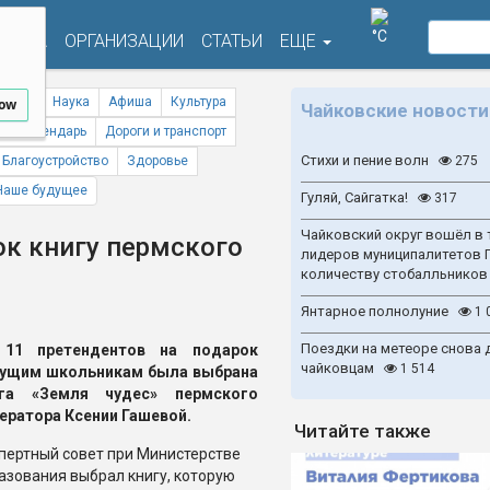
°C
ФИША
ОРГАНИЗАЦИИ
СТАТЬИ
ЕЩЕ
ствия
Наука
Афиша
Культура
low
Чайковские новости
ый календарь
Дороги и транспорт
Стихи и пение волн
Благоустройство
Здоровье
275
Наше будущее
Гуляй, Сайгатка!
317
Чайковский округ вошёл в 
ок книгу пермского
лидеров муниципалитетов 
количеству стобалльников
Янтарное полнолуние
1 
Поездки на метеоре снова 
 11 претендентов на подарок
чайковцам
1 514
ущим школьникам была выбрана
ига «Земля чудес» пермского
ератора Ксении Гашевой.
Читайте также
пертный совет при Министерстве
азования выбрал книгу, которую