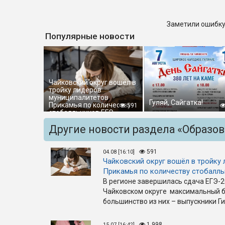
Заметили ошибку
Популярные новости
Чайковский округ вошёл в
тройку лидеров
муниципалитетов
Гуляй, Сайгатка!
Прикамья по количеству
591
стобалльников ЕГЭ
Другие новости раздела «Образо
591
04.08 [16:10]
Чайковский округ вошёл в тройку
Прикамья по количеству стобалл
В регионе завершилась сдача ЕГЭ-2
Чайковском округе максимальный б
большинство из них – выпускники Г
1 998
15.07 [16:42]