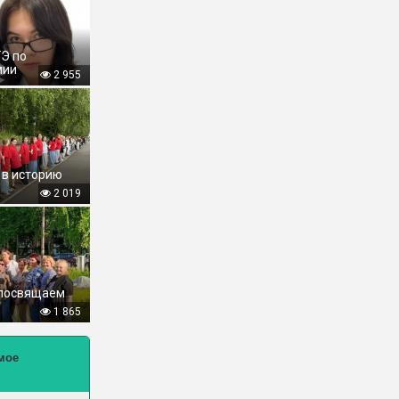
ГЭ по
мии
2 955
 в историю
2 019
 посвящаем
1 865
мое