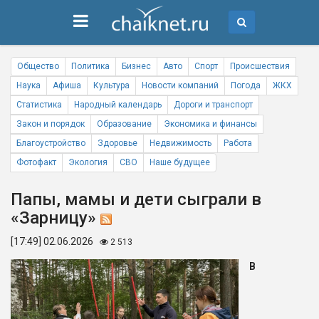
Общество
Политика
Бизнес
Авто
Спорт
Происшествия
Наука
Афиша
Культура
Новости компаний
Погода
ЖКХ
Статистика
Народный календарь
Дороги и транспорт
Закон и порядок
Образование
Экономика и финансы
Благоустройство
Здоровье
Недвижимость
Работа
Фотофакт
Экология
СВО
Наше будущее
Папы, мамы и дети сыграли в
«Зарницу»
[17:49] 02.06.2026
2 513
В