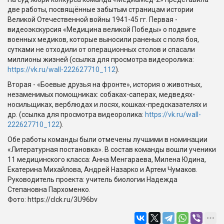
две работы, посвящённые забытым страницам истории
Великой Отечественной войны 1941-45 гг. Первая -
видеоэкскурсия «Медицина великой Победы» о подвиге
военных медиков, которые выносили раненых с поля боя,
сутками не отходили от операционных столов и спасали
миллионы жизней (ссылка для просмотра видеоролика:
https://vk.ru/wall-222627710_112
).
Вторая - «Боевые друзья на фронте», история о животных,
незаменимых помощниках: собаках-саперах, медведях-
носильщиках, верблюдах и лосях, кошках-предсказателях и
др. (ссылка для просмотра видеоролика:
https://vk.ru/wall-
222627710_122
).
Обе работы команды были отмечены лучшими в номинации
«Литературная постановка». В состав команды вошли ученики
11 медицинского класса: Анна Менгараева, Милена Юдина,
Екатерина Михайлова, Андрей Назарко и Артем Чумаков.
Руководитель проекта: учитель биологии Надежда
Степановна Пархоменко.
Фото: https://clck.ru/3U96bv