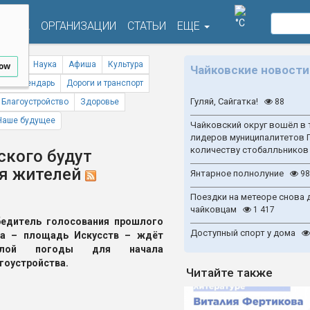
°C
ФИША
ОРГАНИЗАЦИИ
СТАТЬИ
ЕЩЕ
ствия
Наука
Афиша
Культура
low
Чайковские новости
ый календарь
Дороги и транспорт
Гуляй, Сайгатка!
Благоустройство
Здоровье
88
Наше будущее
Чайковский округ вошёл в 
лидеров муниципалитетов 
количеству стобалльников
ского будут
ия жителей
Янтарное полнолуние
98
Поездки на метеоре снова 
чайковцам
1 417
едитель голосования прошлого
Доступный спорт у дома
да – площадь Искусств – ждёт
плой погоды для начала
гоустройства.
Читайте также