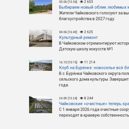
2 603
05.06 [13:36]
Выбираем новый облик любимых 
Жители Чайковского голосуют за вы
благоустройства в 2027 году.
2 625
04.06 [16:43]
Культурный ремонт
В Чайковском отремонтируют истор
Детскую школу искусств №1
11 214
16.10 [10:15]
Клуб на Бурёнке: новоселье всё б
В с. Бурёнка Чайковского округа по
сельского дома культуры. Завершит
года.
8 244
24.09 [13:24]
Чайковские «очистные» теперь кр
С 1 января 2026 года очистные соо
переходят в краевую собственность