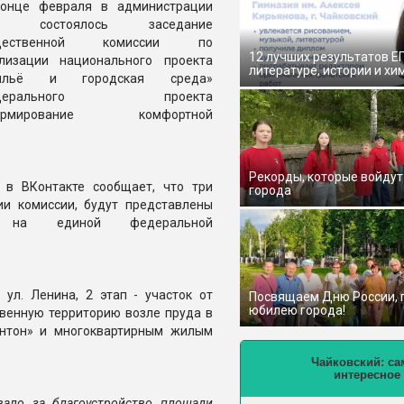
онце февраля в администрации
О состоялось заседание
щественной комиссии по
12 лучших результатов Е
лизации национального проекта
литературе, истории и хи
ильё и городская среда»
едерального проекта
ормирование комфортной
Рекорды, которые войдут
 в ВКонтакте сообщает, что три
города
ии комиссии, будут представлены
и на единой федеральной
 ул. Ленина, 2 этап - участок от
Посвящаем Дню России,
юбилею города!
венную территорию возле пруда в
интон» и многоквартирным жилым
Чайковский: са
интересное
ало за благоустройство площади