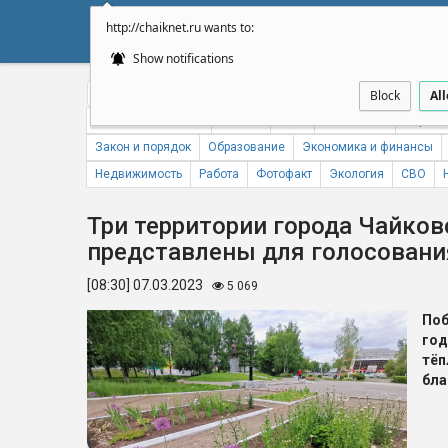
http://chaiknet.ru wants to:
НОВОСТИ
ДУМА
А
Show notifications
Общество
Политика
Бизнес
Авто
Спорт
Происше
Block
Al
Новости компаний
Погода
ЖКХ
Статистика
Народн
Закон и порядок
Образование
Экономика и финансы
Недвижимость
Работа
Фотофакт
Экология
СВО
Три территории города Чайков
представлены для голосован
[08:30] 07.03.2023
5 069
Поб
го
тё
бла