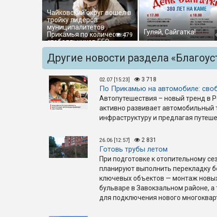
Чайковский округ вошёл в
тройку лидеров
муниципалитетов
Гуляй, Сайгатка!
Прикамья по количеству
479
стобалльников ЕГЭ
Другие новости раздела «Благоус
3 718
02.07 [15:23]
По Прикамью на автомобиле: своб
Автопутешествия – новый тренд в Ро
активно развивает автомобильный т
инфраструктуру и предлагая путеш
2 831
26.06 [12:57]
Готовь трубы летом
При подготовке к отопительному се
планируют выполнить перекладку бо
ключевых объектов — монтаж новых
бульваре в Завокзальном районе, а
для подключения нового многокварт