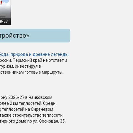
88
тройство»
ода, природа и древние легенды
ссии. Пермский край не отстаёт и
уризм, инвестируя в
ественникам готовые маршруты.
зону 2026/27 в Чайковском
лее 2 км теплосетей. Среди
 теплосетей на Сиреневом
 также строительство теплосети
ирного дома по ул. Сосновая, 35.