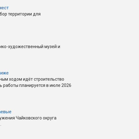
мест
бор территории для
ико-художественный музей и
лиже
лным ходом идёт строительство
ь работы планируется в июле 2026
аевые
ружения Чайковского округа
.