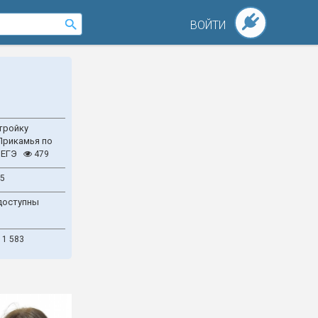
ВОЙТИ
тройку
Прикамья по
 ЕГЭ
479
5
доступны
1 583