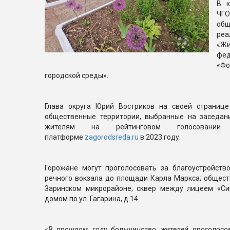
В к
ЧГ
об
реа
«Ж
ф
«Ф
городской среды».
Глава округа Юрий Востриков на своей странице
общественные территории, выбранные на заседан
жителям на рейтинговом голосовани
платформе
zagorodsreda.ru
в 2023 году.
Горожане могут проголосовать за благоустройство
речного вокзала до площади Карла Маркса; общест
Заринском микрорайоне; сквер между лицеем «С
домом по ул. Гагарина, д.14.
«
В прошлом году большинство жителей проголосов