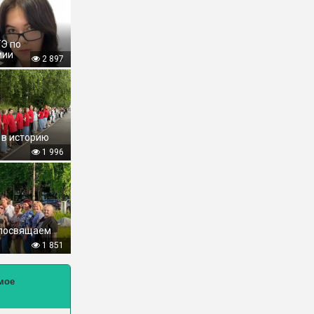
ГЭ по
мии
2 897
 в историю
1 996
 посвящаем
1 851
мое