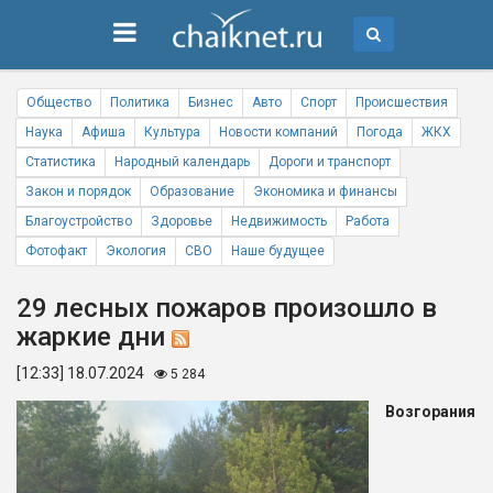
Общество
Политика
Бизнес
Авто
Спорт
Происшествия
Наука
Афиша
Культура
Новости компаний
Погода
ЖКХ
Статистика
Народный календарь
Дороги и транспорт
Закон и порядок
Образование
Экономика и финансы
Благоустройство
Здоровье
Недвижимость
Работа
Фотофакт
Экология
СВО
Наше будущее
29 лесных пожаров произошло в
жаркие дни
[12:33] 18.07.2024
5 284
Возгорания