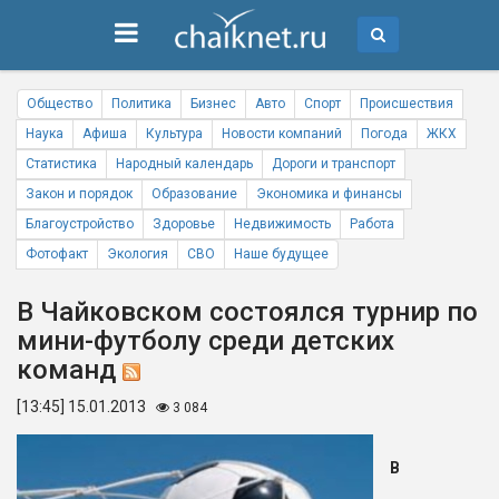
Общество
Политика
Бизнес
Авто
Спорт
Происшествия
Наука
Афиша
Культура
Новости компаний
Погода
ЖКХ
Статистика
Народный календарь
Дороги и транспорт
Закон и порядок
Образование
Экономика и финансы
Благоустройство
Здоровье
Недвижимость
Работа
Фотофакт
Экология
СВО
Наше будущее
В Чайковском состоялся турнир по
мини-футболу среди детских
команд
[13:45] 15.01.2013
3 084
В