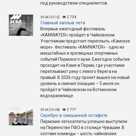
под руководством специалистов.
2 734
30.06 [15:12]
Главный заплыв лета
Впервые ежегодный фестиваль
«KAMWATER» пройдёт в Чайковском.
Участникам предстоит переплыть «Камское
море». Фестиваль «KAMWATER» - одно из
масштабных и зрелищных спортивных
событий Пермского края. Ежегодно событие
проходит на Каме в Перми, где участники
переплывают реку с левого берега на
правый. В 2026 году проект вышел на новый
уровень и сменил локацию – 5 июля он
пройдёт в Чайковском на Воткинском
водохранилище.
2 777
05.06 [16:38]
Серебро в смешанной эстафете
Пермские легкоатлеты успешно выступили
на Первенстве ПФО в столице Чувашии. В
составе команды – шесть чайковских