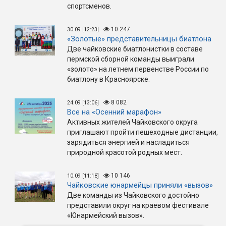
спортсменов.
10 247
30.09 [12:23]
«Золотые» представительницы биатлона
Две чайковские биатлонистки в составе
пермской сборной команды выиграли
«золото» на летнем первенстве России по
биатлону в Красноярске.
8 082
24.09 [13:06]
Все на «Осенний марафон»
Активных жителей Чайковского округа
приглашают пройти пешеходные дистанции,
зарядиться энергией и насладиться
природной красотой родных мест.
10 146
10.09 [11:18]
Чайковские юнармейцы приняли «вызов»
Две команды из Чайковского достойно
представили округ на краевом фестивале
«Юнармейский вызов».