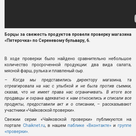
Борцы за свежесть продуктов провели проверку магазина
«Пятерочка» по Сереневому бульвару, 6.
В ходе проверки было найдено сравнительно небольшое
количество просроченной продукции: два вида салата,
мясной фарш, рулька и плавленый сыр.
–
Когда мы представились директору магазина, та
отреагировала на нас с улыбкой и не была против съемки,
сказав, что не имеет права нас ограничивать. В итоге все
продавцы и охрана адекватно к нам относились и списали все
продукты, предоставили акт и о списании
, – рассказывают
участники «Чайковской проверки».
Свежии серии «Чайковской проверки» публикуются на
портале
Chaiknet.ru
, в нашем
паблике «Вконтакте»
и
группе
«проверки»
.