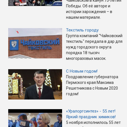
Чайковском в канун 75-летия
Победы. Об её авторе и
истории зарождения – в
нашем материале.
Текстиль городу
Группа компаний "Чайковский
текстиль" передала в дар для
нужд городского округа
порядка 18 тысяч
многоразовых масок.
С Новым годом!
Поздравление губернатора
Пермского края Максима
Решетникова с Новым 2020
годом!
«Уралоргсинтез» - 55 лет!
Яркий праздник химиков!
5 ноября исполнилось 55 лет