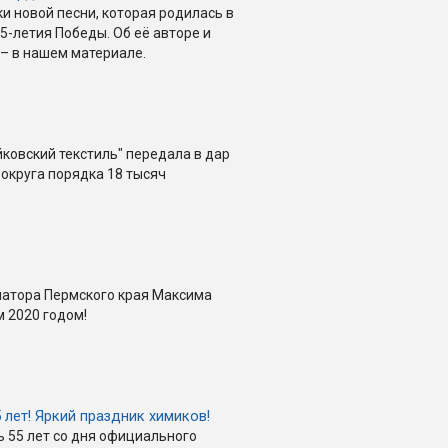
и новой песни, которая родилась в
5-летия Победы. Об её авторе и
– в нашем материале.
йковский текстиль" передала в дар
 округа порядка 18 тысяч
натора Пермского края Максима
 2020 годом!
5 лет! Яркий праздник химиков!
ь 55 лет со дня официального