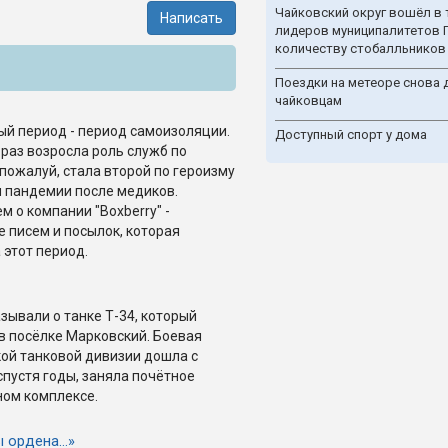
Чайковский округ вошёл в 
Написать
лидеров муниципалитетов 
количеству стобалльников
Поездки на метеоре снова 
чайковцам
й период - период самоизоляции.
Доступный спорт у дома
 раз возросла роль служб по
 пожалуй, стала второй по героизму
 пандемии после медиков.
 о компании "Boxberry" -
е писем и посылок, которая
 этот период.
зывали о танке Т-34, который
 в посёлке Марковский. Боевая
ой танковой дивизии дошла с
спустя годы, заняла почётное
ном комплексе.
ы ордена…»