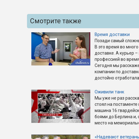
Смотрите также
Время доставки
Позади самый сложны
В это время во много
доставке. А курьер –
профессией во время
Сегодня мы расскажем
компании по доставк
достойно отработала
Оживили танк
Мы уже не раз расска
стоял на постаменте
машина 16 гвардейск
боями до Берлина и, 
место на мемориаль
«Надевают ветеран