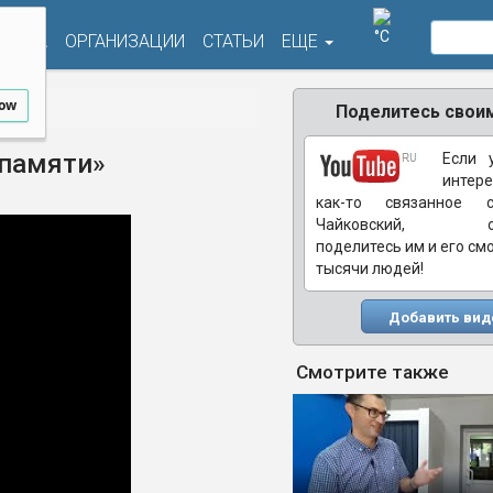
°C
ФИША
ОРГАНИЗАЦИИ
СТАТЬИ
ЕЩЕ
low
Поделитесь своим
 памяти»
Если 
интере
как-то связанное 
Чайковский, обя
поделитесь им и его см
тысячи людей!
Добавить вид
Смотрите также