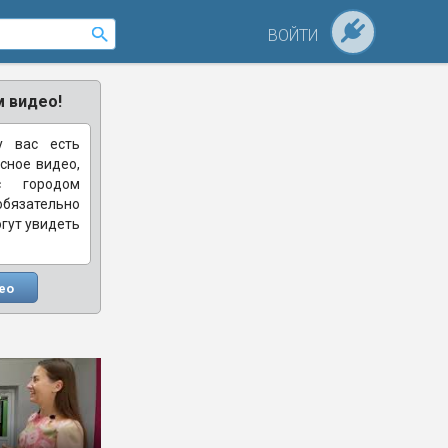
ВОЙТИ
 видео!
у вас есть
сное видео,
с городом
зательно
огут увидеть
ео