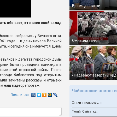
Время доставки
ть обо всех, кто внес свой вклад
йковцев собрались у Вечного огня,
Оживили танк
941 года – в день начала Великой
быта, и сегодня она именуется Днем
ретьяков и депутат городской думы
еркви была проведена панихида в
бшие этой страшной войны. После
 города библиотека под открытым
«Надевают ветераны орд
были зачитаны рассказы и отрывки
ом наш видеорепортаж.
Чайковские новости
Поделиться
Стихи и пение волн
Гуляй, Сайгатка!