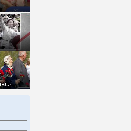
ена…»