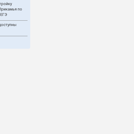
тройку
Прикамья по
 ЕГЭ
доступны