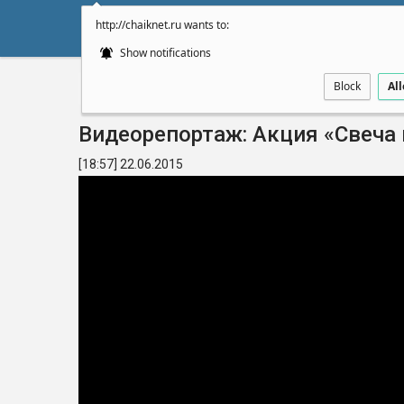
http://chaiknet.ru wants to:
НОВОСТИ
ДУМА
А
Show notifications
Block
Al
Главная
Видео
Видеорепортаж: Акция «Свеча
[18:57] 22.06.2015