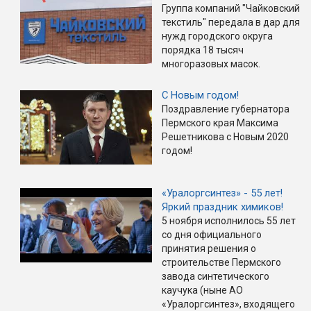
Группа компаний "Чайковский
текстиль" передала в дар для
нужд городского округа
порядка 18 тысяч
многоразовых масок.
С Новым годом!
Поздравление губернатора
Пермского края Максима
Решетникова с Новым 2020
годом!
«Уралоргсинтез» - 55 лет!
Яркий праздник химиков!
5 ноября исполнилось 55 лет
со дня официального
принятия решения о
строительстве Пермского
завода синтетического
каучука (ныне АО
«Уралоргсинтез», входящего