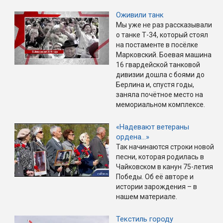
Оживили танк
Мы уже не раз рассказывали
о танке Т-34, который стоял
на постаменте в посёлке
Марковский. Боевая машина
16 гвардейской танковой
дивизии дошла с боями до
Берлина и, спустя годы,
заняла почётное место на
мемориальном комплексе.
«Надевают ветераны
ордена…»
Так начинаются строки новой
песни, которая родилась в
Чайковском в канун 75-летия
Победы. Об её авторе и
истории зарождения – в
нашем материале.
Текстиль городу