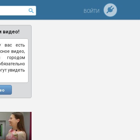
ВОЙТИ
 видео!
у вас есть
сное видео,
с городом
зательно
огут увидеть
ео