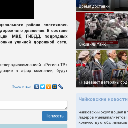
Время доставки
ципального района состоялось
 дорожного движения. В составе
ации, МВД, ГИБДД, подрядных
тоянии уличной дорожной сети,
Оживили танк
 телерадиокомпанией «Регион-ТВ»
одящие в эфир компании, будут
«Надевают ветераны орд
Поделиться
Чайковские новости
Чайковский округ вошёл в 
Написать
лидеров муниципалитетов 
количеству стобалльников