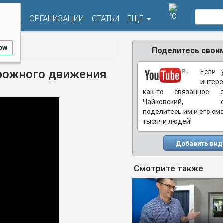
°C
ФИША
ОРГАНИЗАЦИИ
СТАТЬИ
ЕЩЕ
low
Поделитесь своим
орожного движения
Если 
интере
как-то связанное 
Чайковский, обя
поделитесь им и его см
тысячи людей!
Добавить вид
Смотрите также