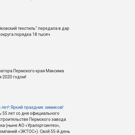
йковский текстиль" передала в дар
 округа порядка 18 тысяч
натора Пермского края Максима
 2020 годом!
5 лет! Яркий праздник химиков!
ь 55 лет со дня официального
строительстве Пермского завода
ка (ныне АО «Уралоргсинтез»,
компаний «ЭКТОС»). Свой 55-й день