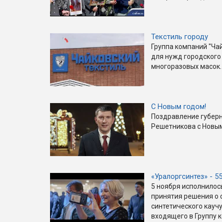
Текстиль городу
Группа компаний "Ча
для нужд городского
многоразовых масок.
С Новым годом!
Поздравление губер
Решетникова с Новым
«Уралоргсинтез» - 5
5 ноября исполнилос
принятия решения о 
синтетического каучу
входящего в Группу 