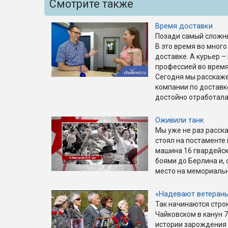
Смотрите также
Время доставки
Позади самый сложны
В это время во много
доставке. А курьер –
профессией во время
Сегодня мы расскажем
компании по доставк
достойно отработала
Оживили танк
Мы уже не раз расска
стоял на постаменте
машина 16 гвардейск
боями до Берлина и, 
место на мемориаль
«Надевают ветеран
Так начинаются строк
Чайковском в канун 7
истории зарождения 