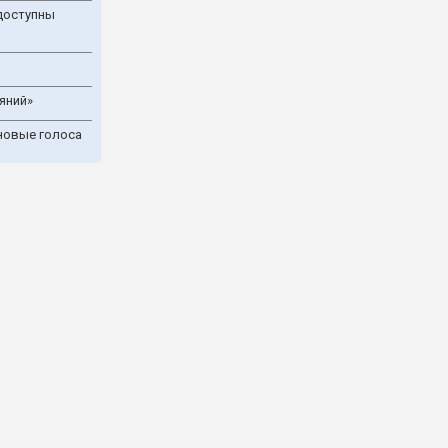
доступны
яний»
новые голоса