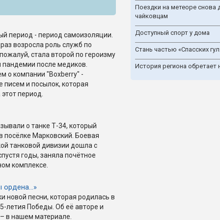
Поездки на метеоре снова 
чайковцам
Доступный спорт у дома
й период - период самоизоляции.
 раз возросла роль служб по
Стань частью «Спасских гул
 пожалуй, стала второй по героизму
 пандемии после медиков.
История региона обретает 
 о компании "Boxberry" -
е писем и посылок, которая
 этот период.
зывали о танке Т-34, который
 в посёлке Марковский. Боевая
ой танковой дивизии дошла с
спустя годы, заняла почётное
ном комплексе.
ы ордена…»
и новой песни, которая родилась в
5-летия Победы. Об её авторе и
– в нашем материале.