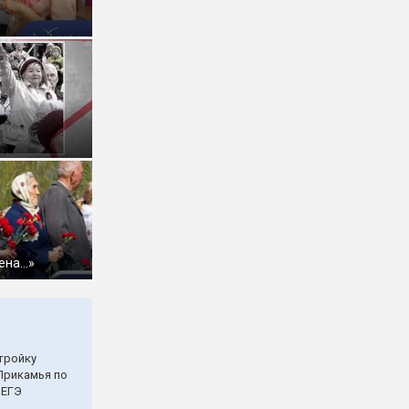
ена…»
тройку
Прикамья по
 ЕГЭ