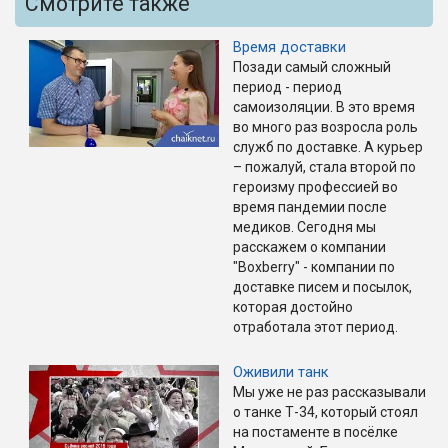
Смотрите также
Время доставки
Позади самый сложный
период - период
самоизоляции. В это время
во много раз возросла роль
служб по доставке. А курьер
– пожалуй, стала второй по
героизму профессией во
время пандемии после
медиков. Сегодня мы
расскажем о компании
"Boxberry" - компании по
доставке писем и посылок,
которая достойно
отработала этот период.
Оживили танк
Мы уже не раз рассказывали
о танке Т-34, который стоял
на постаменте в посёлке