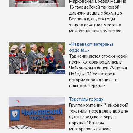
Марковский. Боевая машина
16 гвардейской танковой
дивизии дошла с боями до
Берлина и, спустя годы,
заняла почётное место на
мемориальном комплексе.
«Надевают ветераны
ордена…»
Так начинаются строки новой
песни, которая родилась в
Чайковском в канун 75-летия
Победы. Об её авторе и
истории зарождения – в
нашем материале.
Текстиль городу
Группа компаний "Чайковский
текстиль" передала в дар для
нужд городского округа
порядка 18 тысяч
многоразовых масок.