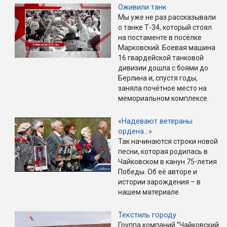
Оживили танк
Мы уже не раз рассказывали
о танке Т-34, который стоял
на постаменте в посёлке
Марковский. Боевая машина
16 гвардейской танковой
дивизии дошла с боями до
Берлина и, спустя годы,
заняла почётное место на
мемориальном комплексе.
«Надевают ветераны
ордена…»
Так начинаются строки новой
песни, которая родилась в
Чайковском в канун 75-летия
Победы. Об её авторе и
истории зарождения – в
нашем материале.
Текстиль городу
Группа компаний "Чайковский