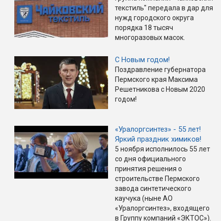
текстиль" передала в дар для
нужд городского округа
порядка 18 тысяч
многоразовых масок.
С Новым годом!
Поздравление губернатора
Пермского края Максима
Решетникова с Новым 2020
годом!
«Уралоргсинтез» - 55 лет!
Яркий праздник химиков!
5 ноября исполнилось 55 лет
со дня официального
принятия решения о
строительстве Пермского
завода синтетического
каучука (ныне АО
«Уралоргсинтез», входящего
в Группу компаний «ЭКТОС»).