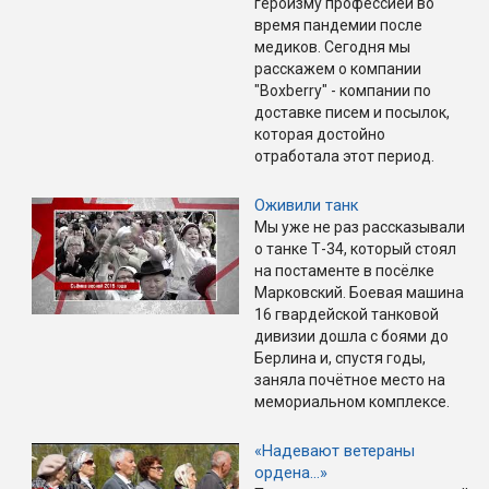
героизму профессией во
время пандемии после
медиков. Сегодня мы
расскажем о компании
"Boxberry" - компании по
доставке писем и посылок,
которая достойно
отработала этот период.
Оживили танк
Мы уже не раз рассказывали
о танке Т-34, который стоял
на постаменте в посёлке
Марковский. Боевая машина
16 гвардейской танковой
дивизии дошла с боями до
Берлина и, спустя годы,
заняла почётное место на
мемориальном комплексе.
«Надевают ветераны
ордена…»