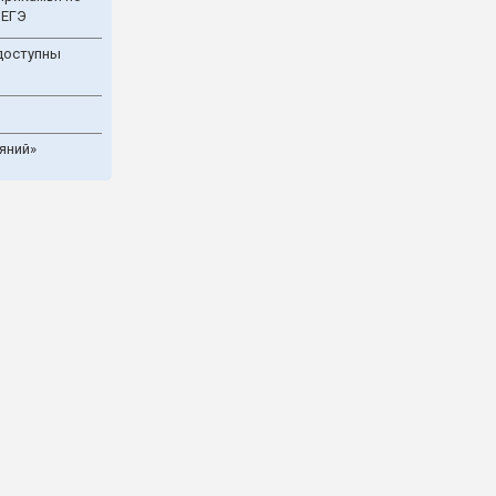
 ЕГЭ
доступны
яний»