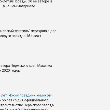
5-летия Победы. Об её авторе и
– в нашем материале.
йковский текстиль" передала в дар
 округа порядка 18 тысяч
натора Пермского края Максима
 2020 годом!
5 лет! Яркий праздник химиков!
ь 55 лет со дня официального
строительстве Пермского завода