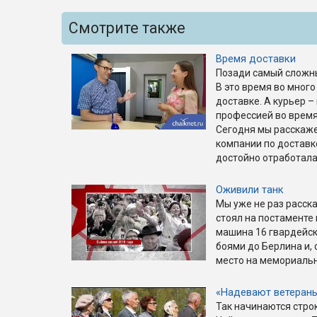
Смотрите также
Время доставки
Позади самый сложны
В это время во много
доставке. А курьер –
профессией во время
Сегодня мы расскажем
компании по доставк
достойно отработала
Оживили танк
Мы уже не раз расска
стоял на постаменте
машина 16 гвардейск
боями до Берлина и, 
место на мемориаль
«Надевают ветеран
Так начинаются строк