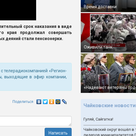
Время доставки
лительный срок наказания в виде
го края продолжал совершать
ых деяний стали пенсионерки.
Оживили танк
о с телерадиокомпанией «Регион-
ы, выходящие в эфир компании,
«Надевают ветераны орд
Поделиться
Чайковские новости
Гуляй, Сайгатка!
Чайковский округ вошёл в 
Написать
лидеров муниципалитетов 