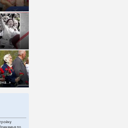
ена…»
тройку
Прикамья по