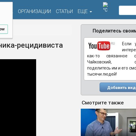
°C
ФИША
ОРГАНИЗАЦИИ
СТАТЬИ
ЕЩЕ
low
Поделитесь своим
ника-рецидивиста
Если 
интере
как-то связанное 
Чайковский, обя
поделитесь им и его см
тысячи людей!
Добавить вид
Смотрите также