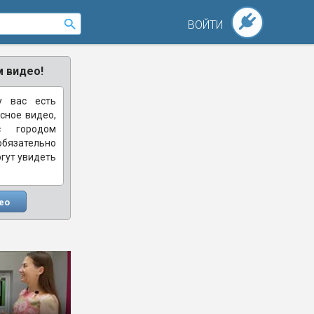
ВОЙТИ
 видео!
у вас есть
сное видео,
с городом
зательно
огут увидеть
ео