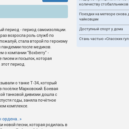
количеству стобалльников
Поездки на метеоре снова 
чайковцам
Доступный спорт у дома
й период - период самоизоляции.
 раз возросла роль служб по
Стань частью «Спасских гул
 пожалуй, стала второй по героизму
 пандемии после медиков.
 о компании "Boxberry" -
е писем и посылок, которая
 этот период.
зывали о танке Т-34, который
 в посёлке Марковский. Боевая
ой танковой дивизии дошла с
спустя годы, заняла почётное
ном комплексе.
ы ордена…»
и новой песни, которая родилась в