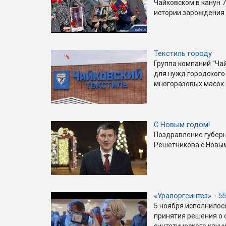
Чайковском в канун 7
истории зарождения 
Текстиль городу
Группа компаний "Ча
для нужд городского
многоразовых масок.
С Новым годом!
Поздравление губер
Решетникова с Новым
«Уралоргсинтез» - 5
5 ноября исполнилос
принятия решения о 