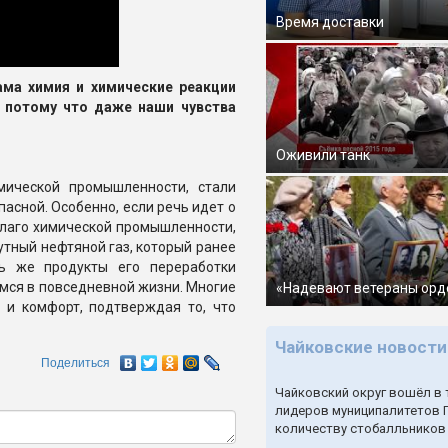
Время доставки
ама химия и химические реакции
, потому что даже наши чувства
Оживили танк
мической промышленности, стали
асной. Особенно, если речь идет о
благо химической промышленности,
путный нефтяной газ, который ранее
рь же продукты его переработки
мся в повседневной жизни. Многие
«Надевают ветераны орд
 и комфорт, подтверждая то, что
Чайковские новости
Поделиться
Чайковский округ вошёл в 
лидеров муниципалитетов 
количеству стобалльников