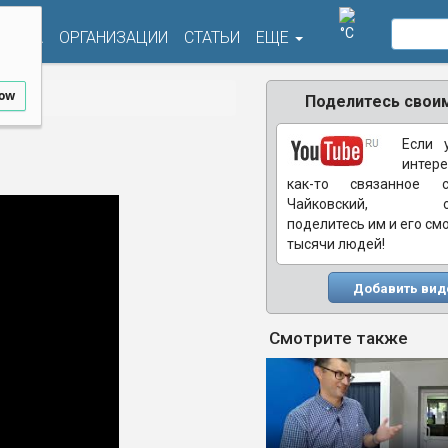
°C
ФИША
ОРГАНИЗАЦИИ
СТАТЬИ
ЕЩЕ
low
Поделитесь своим
Если 
интере
как-то связанное 
Чайковский, обя
поделитесь им и его см
тысячи людей!
Добавить вид
Смотрите также