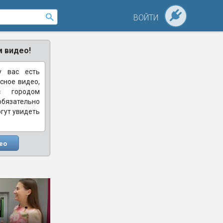
ВОЙТИ
 видео!
у вас есть
сное видео,
с городом
зательно
огут увидеть
ео