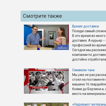
Смотрите также
Время доставки
Позади самый сложны
В это время во много
доставке. А курьер –
профессией во время
Сегодня мы расскажем
компании по доставк
достойно отработала
Оживили танк
Мы уже не раз расска
стоял на постаменте
машина 16 гвардейск
боями до Берлина и, 
место на мемориаль
«Надевают ветеран