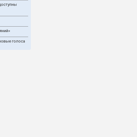
доступны
яний»
новые голоса