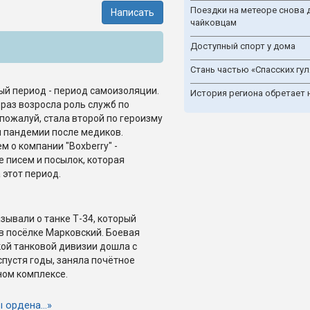
Поездки на метеоре снова 
Написать
чайковцам
Доступный спорт у дома
Стань частью «Спасских гул
й период - период самоизоляции.
История региона обретает 
 раз возросла роль служб по
 пожалуй, стала второй по героизму
 пандемии после медиков.
 о компании "Boxberry" -
е писем и посылок, которая
 этот период.
зывали о танке Т-34, который
 в посёлке Марковский. Боевая
ой танковой дивизии дошла с
спустя годы, заняла почётное
ном комплексе.
ы ордена…»