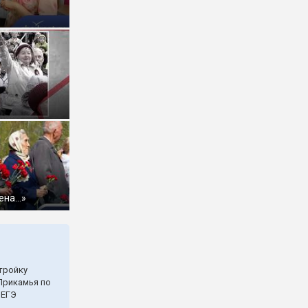
ена…»
тройку
Прикамья по
 ЕГЭ