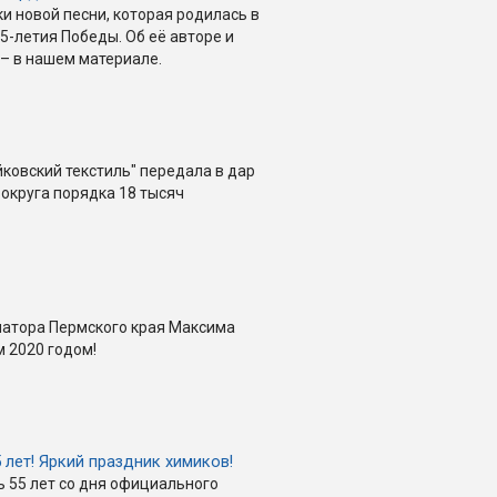
и новой песни, которая родилась в
5-летия Победы. Об её авторе и
– в нашем материале.
йковский текстиль" передала в дар
 округа порядка 18 тысяч
натора Пермского края Максима
 2020 годом!
5 лет! Яркий праздник химиков!
ь 55 лет со дня официального