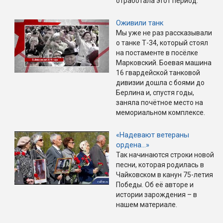
отработала этот период.
Оживили танк
Мы уже не раз рассказывали
о танке Т-34, который стоял
на постаменте в посёлке
Марковский. Боевая машина
16 гвардейской танковой
дивизии дошла с боями до
Берлина и, спустя годы,
заняла почётное место на
мемориальном комплексе.
«Надевают ветераны
ордена…»
Так начинаются строки новой
песни, которая родилась в
Чайковском в канун 75-летия
Победы. Об её авторе и
истории зарождения – в
нашем материале.