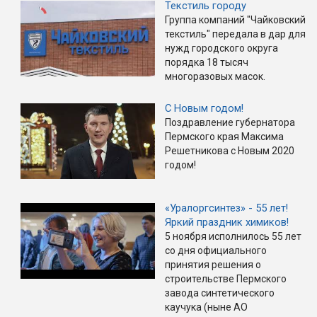
Текстиль городу
Группа компаний "Чайковский
текстиль" передала в дар для
нужд городского округа
порядка 18 тысяч
многоразовых масок.
С Новым годом!
Поздравление губернатора
Пермского края Максима
Решетникова с Новым 2020
годом!
«Уралоргсинтез» - 55 лет!
Яркий праздник химиков!
5 ноября исполнилось 55 лет
со дня официального
принятия решения о
строительстве Пермского
завода синтетического
каучука (ныне АО