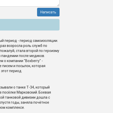
Написать
й период - период самоизоляции.
 раз возросла роль служб по
 пожалуй, стала второй по героизму
 пандемии после медиков.
 о компании "Boxberry" -
е писем и посылок, которая
 этот период.
зывали о танке Т-34, который
 в посёлке Марковский. Боевая
ой танковой дивизии дошла с
спустя годы, заняла почётное
ном комплексе.