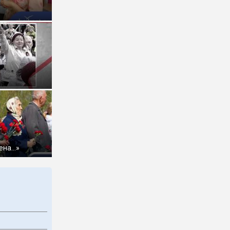
ена…»