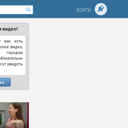
ВОЙТИ
 видео!
у вас есть
сное видео,
с городом
зательно
огут увидеть
ео