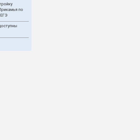
тройку
Прикамья по
 ЕГЭ
доступны