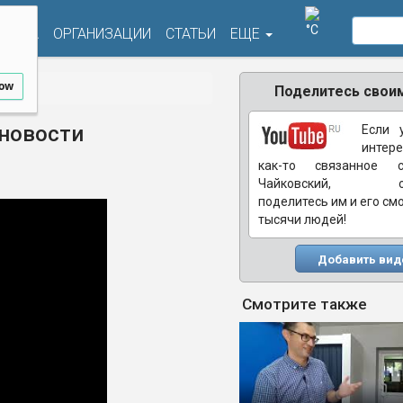
°C
ФИША
ОРГАНИЗАЦИИ
СТАТЬИ
ЕЩЕ
low
Поделитесь своим
новости
Если 
интере
как-то связанное 
Чайковский, обя
поделитесь им и его см
тысячи людей!
Добавить вид
Смотрите также