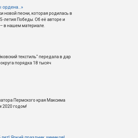
ы ордена…»
и новой песни, которая родилась в
5-летия Победы. Об её авторе и
– в нашем материале.
йковский текстиль" передала в дар
 округа порядка 18 тысяч
натора Пермского края Максима
 2020 годом!
5 лет! Яркий праздник химиков!