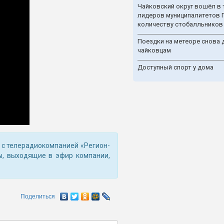
Чайковский округ вошёл в 
лидеров муниципалитетов 
количеству стобалльников
Поездки на метеоре снова 
чайковцам
Доступный спорт у дома
о с телерадиокомпанией «Регион-
ы, выходящие в эфир компании,
Поделиться