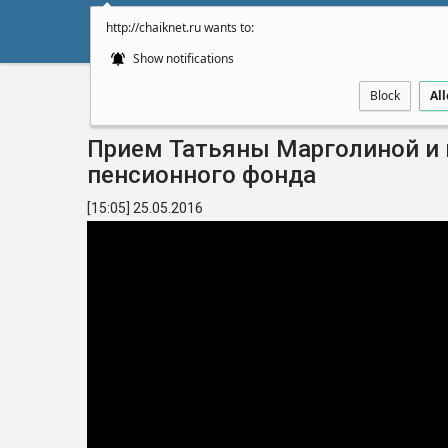
http://chaiknet.ru wants to:
НОВОСТИ
ДУМА
А
Show notifications
Block
Al
Главная
Видео
Прием Татьяны Марголиной и 
пенсионного фонда
[15:05] 25.05.2016