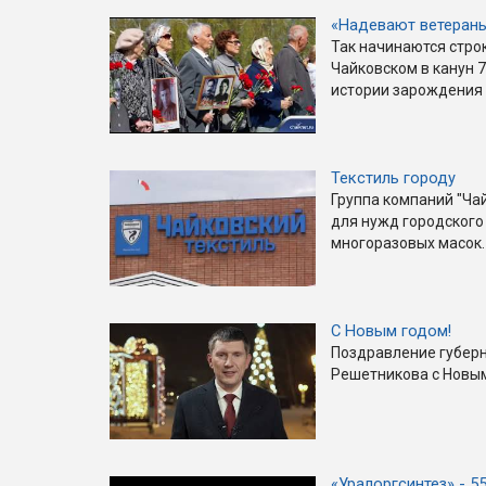
«Надевают ветеран
Так начинаются строк
Чайковском в канун 7
истории зарождения 
Текстиль городу
Группа компаний "Ча
для нужд городского
многоразовых масок.
С Новым годом!
Поздравление губер
Решетникова с Новым
«Уралоргсинтез» - 5