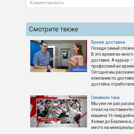
Смотрите также
Время доставки
Позади самый сложны
В это время во много
доставке. А курьер –
профессией во время
Сегодня мы расскажем
компании по доставк
достойно отработала
Оживили танк
Мы уже не раз расска
стоял на постаменте
машина 16 гвардейск
боями до Берлина и, 
место на мемориаль