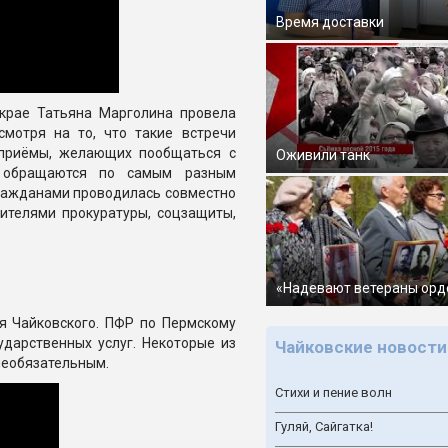
Время доставки
крае Татьяна Марголина провела
смотря на то, что такие встречи
п-приёмы, желающих пообщаться с
Оживили танк
 обращаются по самым разным
гражданами проводилась совместно
вителями прокуратуры, соцзащиты,
«Надевают ветераны орд
я Чайковского. ПФР по Пермскому
дарственных услуг. Некоторые из
Чайковские новости
 необязательным.
Стихи и пение волн
Гуляй, Сайгатка!