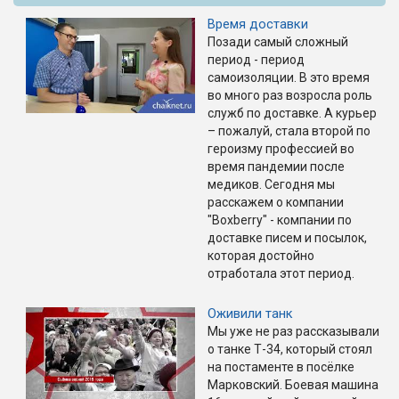
Время доставки
Позади самый сложный
период - период
самоизоляции. В это время
во много раз возросла роль
служб по доставке. А курьер
– пожалуй, стала второй по
героизму профессией во
время пандемии после
медиков. Сегодня мы
расскажем о компании
"Boxberry" - компании по
доставке писем и посылок,
которая достойно
отработала этот период.
Оживили танк
Мы уже не раз рассказывали
о танке Т-34, который стоял
на постаменте в посёлке
Марковский. Боевая машина