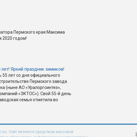
натора Пермского края Максима
 2020 годом!
5 лет! Яркий праздник химиков!
ь 55 лет со дня официального
строительстве Пермского завода
ка (ныне АО «Уралоргсинтез»,
компаний «ЭКТОС»). Свой 55-й день
аводская семья отметила во
t.ru». Сайт является средством массовой