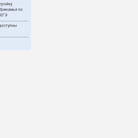
тройку
Прикамья по
 ЕГЭ
доступны