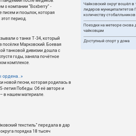
 пандемии после медиков.
Чайковский округ вошёл в 
 о компании "Boxberry" -
лидеров муниципалитетов 
е писем и посылок, которая
количеству стобалльников
 этот период.
Поездки на метеоре снова 
чайковцам
зывали о танке Т-34, который
Доступный спорт у дома
 в посёлке Марковский. Боевая
ой танковой дивизии дошла с
спустя годы, заняла почётное
ном комплексе.
ы ордена…»
и новой песни, которая родилась в
5-летия Победы. Об её авторе и
– в нашем материале.
йковский текстиль" передала в дар
 округа порядка 18 тысяч