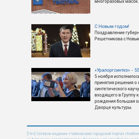
многоразовых масок.
С Новым годом!
Поздравление губер
Решетникова с Новым
«Уралоргсинтез» - 5
5 ноября исполнилос
принятия решения о 
синтетического каучу
входящего в Группу 
рождения большая з
Дворце культуры.
[16+] Сетевое издание «Чайковский городской портал chaikne