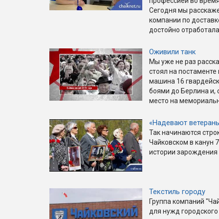
профессией во время
Сегодня мы расскажем
компании по доставк
достойно отработала
Оживили танк
Мы уже не раз расска
стоял на постаменте
машина 16 гвардейск
боями до Берлина и, 
место на мемориаль
«Надевают ветеран
Так начинаются строк
Чайковском в канун 7
истории зарождения 
Текстиль городу
Группа компаний "Ча
для нужд городского