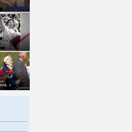
ена…»