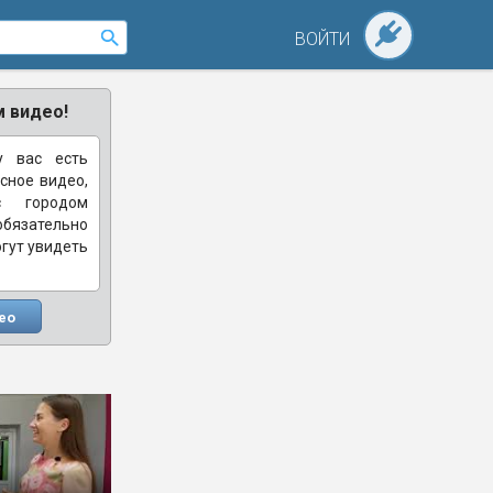
ВОЙТИ
 видео!
у вас есть
сное видео,
с городом
зательно
огут увидеть
ео