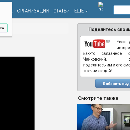
°C
ФИША
ОРГАНИЗАЦИИ
СТАТЬИ
ЕЩЕ
low
Поделитесь своим
Если 
интере
как-то связанное 
Чайковский, обя
поделитесь им и его см
тысячи людей!
Добавить вид
Смотрите также