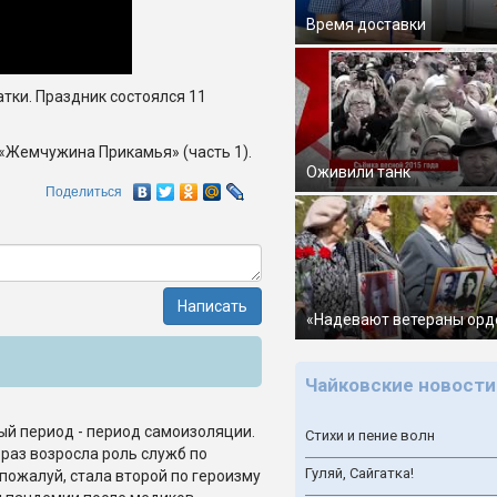
Время доставки
тки. Праздник состоялся 11
 «Жемчужина Прикамья» (часть 1).
Оживили танк
Поделиться
Написать
«Надевают ветераны орд
Чайковские новости
й период - период самоизоляции.
Стихи и пение волн
 раз возросла роль служб по
Гуляй, Сайгатка!
 пожалуй, стала второй по героизму