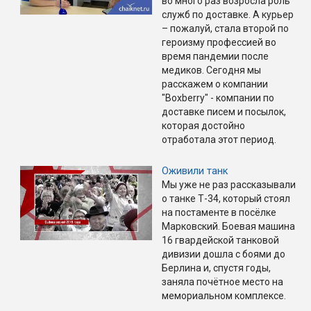
во много раз возросла роль
служб по доставке. А курьер
– пожалуй, стала второй по
героизму профессией во
время пандемии после
медиков. Сегодня мы
расскажем о компании
"Boxberry" - компании по
доставке писем и посылок,
которая достойно
отработала этот период.
Оживили танк
Мы уже не раз рассказывали
о танке Т-34, который стоял
на постаменте в посёлке
Марковский. Боевая машина
16 гвардейской танковой
дивизии дошла с боями до
Берлина и, спустя годы,
заняла почётное место на
мемориальном комплексе.