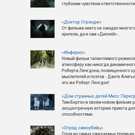
глубоким чувством ответственности.
«Доктор Стрэндж»
От фильма никто не ожидал многого,
зрители, да и сам «Дисней»...
«Инферно»
Новый фильм талантливого режиссе
атмосферу как никогда динамичног
Роберта Ленгдона, посвященного о
мыслителей и поэтов - Данте Алигье
это же Роберт Ленгдон!
«Дом странных детей Мисс Перег
Тим Бертон в своем новом фильме 
эксцентричную историю приюта для
способностями.
«Отряд самоубийц»
Одна из самых ожидаемых премьер 