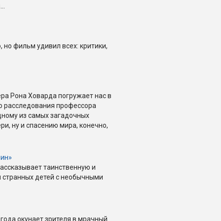
..
 но фильм удивил всех: критики,
ра Рона Ховарда погружает нас в
о расследования профессора
дному из самых загадочных
ри, ну и спасению мира, конечно,
рин»
рассказывает таинственную и
 странных детей с необычными
года окунает зрителя в мрачный