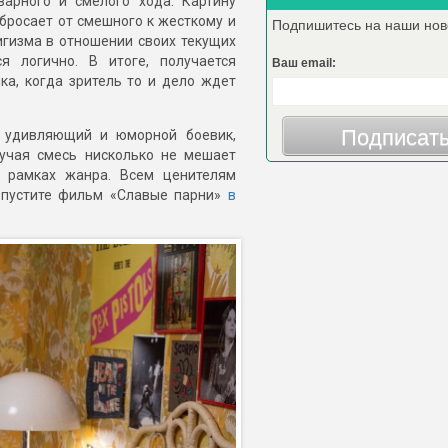
варного и смелого хода. Картину
бросает от смешного к жесткому и
Подпишитесь на наши нов
игизма в отношении своих текущих
я логично. В итоге, получается
Ваш email:
а, когда зритель то и дело ждет
Подписат
, удивляющий и юморной боевик,
мучая смесь нисколько не мешает
в рамках жанра. Всем ценителям
ропустите фильм «Славые парни»
в