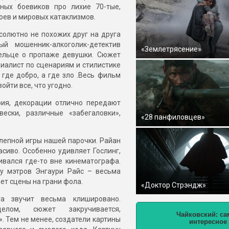
ных боевиков про лихие 70-тые,
оев и мировых катаклизмов.
солютно не похожих друг на друга
й мошенник-алкоголик-детектив
«Землетрясение»
дельце о пропаже девушки. Сюжет
иалист по сценариям и стилистике
 где добро, а где зло .Весь фильм
ойти все, что угодно.
рия, декорации отлично передают
ески, различные «забегаловки»,
«28 панфиловцев»
лепной игры нашей парочки. Райан
сиво. Особенно удивляет Гослинг,
ивался где-то вне кинематографа.
 у мэтров Энгаури Райс – весьма
ет сцены на грани фола.
«Доктор Стрэндж»
а звучит весьма клишировано.
елом, сюжет закручивается,
Чайковский: са
». Тем не менее, создатели картины
интересное