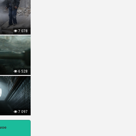
7 078
6 528
7 097
мое