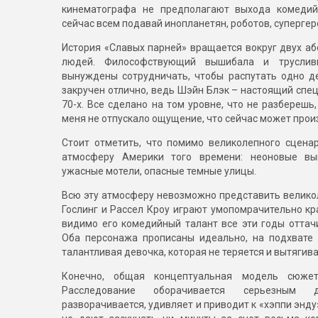
кинематографа не предполагают выхода комедий
сейчас всем подавай инопланетян, роботов, супергер
История «Славых парней» вращается вокруг двух аб
людей. Философствующий вышибала и трусливы
вынуждены сотрудничать, чтобы распутать одно 
закручен отлично, ведь Шэйн Блэк – настоящий спец
70-х. Все сделано на том уровне, что не разберешь,
меня не отпускало ощущение, что сейчас может произ
Стоит отметить, что помимо великолепного сцена
атмосферу Америки того времени: неоновые выв
ужасные мотели, опасные темные улицы.
Всю эту атмосферу невозможно представить велико
Гослинг и Рассел Кроу играют умопомрачительно кра
видимо его комедийный талант все эти годы оттач
Оба персонажа прописаны идеально, на подхвате
талантливая девочка, которая не теряется и вытягива
Конечно, общая концептуальная модель сюжет
Расследование оборачивается серьезным д
разворачивается, удивляет и приводит к «хэппи энду