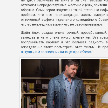
не дают заскучать ни минуты за счет весьма ко
отличают непредсказуемые жесткие сцены, зрителя 
обратно. Сами герои наделены такой степенью поф
проблем, что вся происходящая жесть смотритс
отточенный эффект идеального комедийного боевик
что-то непредсказуемое и его не разочаровывают.
Шэйн Блэк создал очень сочный, проработанный
замешав в него очень много элементов. Эта гре
воспринимать картину и это большая редкость 
определенно стоит посмотреть этот фильм. Не п
актуальном расписании киноцентра «Кама»
!