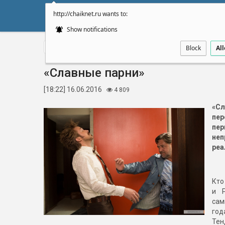
http://chaiknet.ru wants to:
НОВОСТИ
ДУМА
А
Show notifications
Все статьи
Рецензии
Спорт
Культура
Авто
Вопрос
Block
Al
«Славные парни»
[18:22] 16.06.2016
4 809
«С
пе
пе
не
реа
Кто
и Р
сам
го
Те