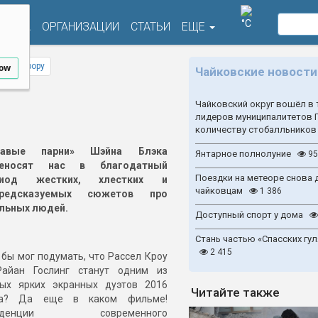
°C
ФИША
ОРГАНИЗАЦИИ
СТАТЬИ
ЕЩЕ
 прокурору
low
Чайковские новости
Чайковский округ вошёл в 
лидеров муниципалитетов 
количеству стобалльников
лавые парни» Шэйна Блэка
Янтарное полнолуние
95
реносят нас в благодатный
Поездки на метеоре снова 
риод жестких, хлестких и
чайковцам
1 386
предсказуемых сюжетов про
льных людей.
Доступный спорт у дома
Стань частью «Спасских гул
2 415
 бы мог подумать, что Рассел Кроу
айан Гослинг станут одним из
ых ярких экранных дуэтов 2016
Читайте также
да? Да еще в каком фильме!
нденции современного