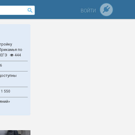
ВОЙТИ
тройку
Прикамья по
 ЕГЭ
444
6
доступны
1 550
яний»