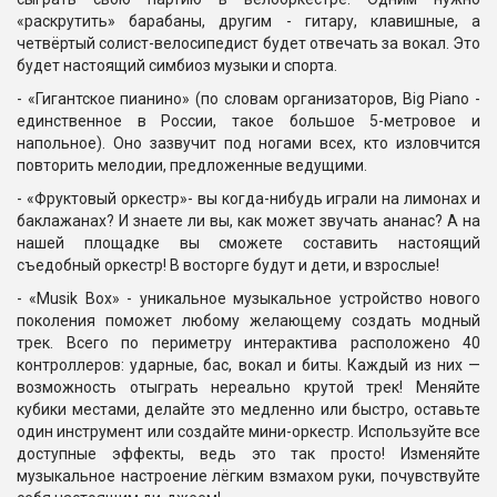
«раскрутить» барабаны, другим - гитару, клавишные, а
четвёртый солист-велосипедист будет отвечать за вокал. Это
будет настоящий симбиоз музыки и спорта.
- «Гигантское пианино» (по словам организаторов, Big Piano -
единственное в России, такое большое 5-метровое и
напольное). Оно зазвучит под ногами всех, кто изловчится
повторить мелодии, предложенные ведущими.
- «Фруктовый оркестр»- вы когда-нибудь играли на лимонах и
баклажанах? И знаете ли вы, как может звучать ананас? А на
нашей площадке вы сможете составить настоящий
съедобный оркестр! В восторге будут и дети, и взрослые!
- «Musik Box» - уникальное музыкальное устройство нового
поколения поможет любому желающему создать модный
трек. Всего по периметру интерактива расположено 40
контроллеров: ударные, бас, вокал и биты. Каждый из них —
возможность отыграть нереально крутой трек! Меняйте
кубики местами, делайте это медленно или быстро, оставьте
один инструмент или создайте мини-оркестр. Используйте все
доступные эффекты, ведь это так просто! Изменяйте
музыкальное настроение лёгким взмахом руки, почувствуйте