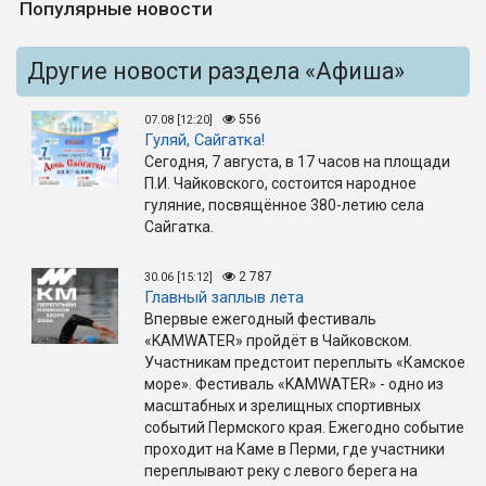
Популярные новости
Другие новости раздела «Афиша»
556
07.08 [12:20]
Гуляй, Сайгатка!
Сегодня, 7 августа, в 17 часов на площади
П.И. Чайковского, состоится народное
гуляние, посвящённое 380-летию села
Сайгатка.
2 787
30.06 [15:12]
Главный заплыв лета
Впервые ежегодный фестиваль
«KAMWATER» пройдёт в Чайковском.
Участникам предстоит переплыть «Камское
море». Фестиваль «KAMWATER» - одно из
масштабных и зрелищных спортивных
событий Пермского края. Ежегодно событие
проходит на Каме в Перми, где участники
переплывают реку с левого берега на