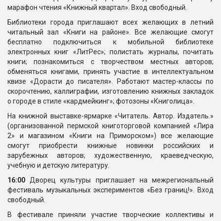
марафон чтения «Книжный квартал». Вход свободный.
Библиотеки города приглашают всех желающих в летний
читальный зал «Книги на районе». Все желающие смогут
бесплатно подключиться к мобильной библиотеке
электронных книг «ЛитРес»; полистать журналы, почитать
книги; познакомиться с творчеством местных авторов;
обменяться книгами, принять участие в интеллектуальном
квизе «Дорасти до писателя». Работают мастер-классы по
скорочтению, каллиграфии, изготовлению книжных закладок
о городе в стиле «кардмейкинг»; фотозоны «Книголица».
На книжной выставке-ярмарке «Читатель. Автор. Издатель.»
(организованной пермской книготорговой компанией «Лира
2» и магазином «Книги на Приморском») все желающие
смогут приобрести книжные новинки российских и
зарубежных авторов; художественную, краеведческую,
учебную и детскую литературу.
16:00
Дворец культуры приглашает на межрегиональный
фестиваль музыкальных экспериментов «Без границ!». Вход
свободный.
В фестивале приняли участие творческие коллективы и