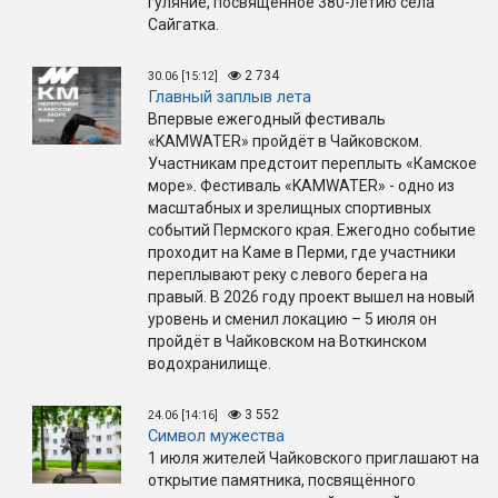
гуляние, посвящённое 380-летию села
Сайгатка.
2 734
30.06 [15:12]
Главный заплыв лета
Впервые ежегодный фестиваль
«KAMWATER» пройдёт в Чайковском.
Участникам предстоит переплыть «Камское
море». Фестиваль «KAMWATER» - одно из
масштабных и зрелищных спортивных
событий Пермского края. Ежегодно событие
проходит на Каме в Перми, где участники
переплывают реку с левого берега на
правый. В 2026 году проект вышел на новый
уровень и сменил локацию – 5 июля он
пройдёт в Чайковском на Воткинском
водохранилище.
3 552
24.06 [14:16]
Символ мужества
1 июля жителей Чайковского приглашают на
открытие памятника, посвящённого