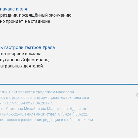
 начале июля
праздник, посвящённый окончанию
нно пройдёт на стадионе
ь гастроли театров Урала
 на перроне вокзала
двухдневный фестиваль,
еатральных деятелей.
t.ru». Сайт является средством массовой
ру в сфере связи, информационных технологий и
ФС 77-70094 от 21.06.2017 г.
ор - Светлана Михайловна Мартюшева. Адрес эл.
919-46-522-46; Рекламный отдел: 8 (34241) 50-222.
ся только с разрешения редакции и с обязательным