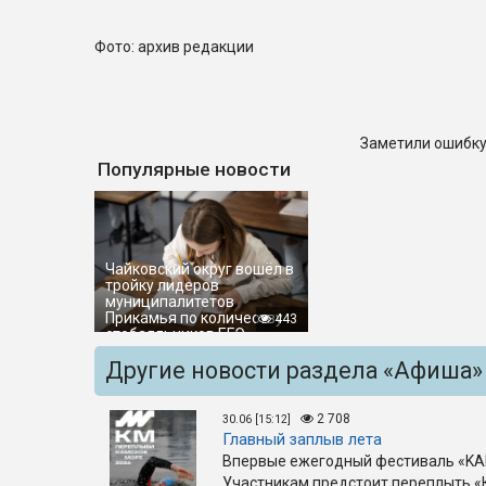
Фото: архив редакции
Заметили ошибку
Популярные новости
Чайковский округ вошёл в
тройку лидеров
муниципалитетов
Прикамья по количеству
443
стобалльников ЕГЭ
Другие новости раздела «Афиша»
2 708
30.06 [15:12]
Главный заплыв лета
Впервые ежегодный фестиваль «KA
Участникам предстоит переплыть «