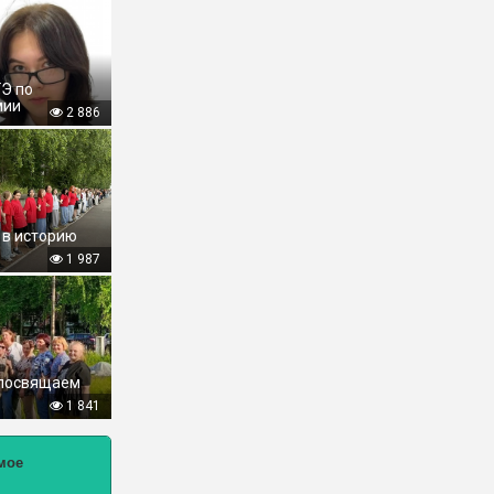
ГЭ по
мии
2 886
 в историю
1 987
 посвящаем
1 841
мое