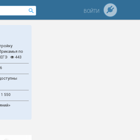
ВОЙТИ
тройку
Прикамья по
 ЕГЭ
443
6
доступны
1 550
яний»