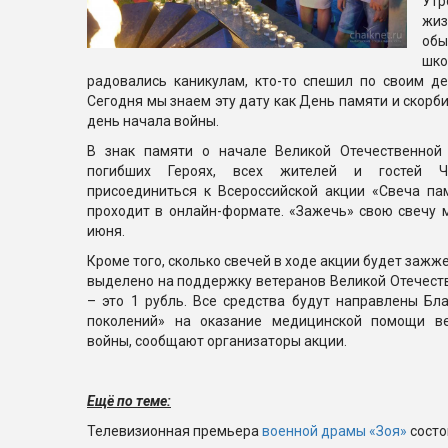
Утр
жиз
обы
шк
радовались каникулам, кто-то спешил по своим де
Сегодня мы знаем эту дату как День памяти и скорби
день начала войны.
В знак памяти о начале Великой Отечественной
погибших Героях, всех жителей и гостей Ча
присоединиться к Всероссийской акции «Свеча пам
проходит в онлайн-формате. «Зажечь» свою свечу 
июня.
Кроме того, сколько свечей в ходе акции будет зажже
выделено на поддержку ветеранов Великой Отечеств
– это 1 рубль. Все средства будут направлены Б
поколений» на оказание медицинской помощи ве
войны, сообщают организаторы акции.
Ещё по теме:
Телевизионная премьера
военной драмы «Зоя»
состо