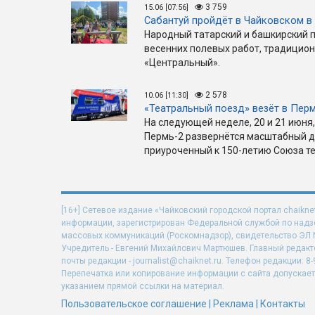
3 759
15.06 [07:56]
Сабантуй пройдёт в Чайковском в
Народный татарский и башкирский 
весенних полевых работ, традицио
«Центральный».
2 578
10.06 [11:30]
«Театральный поезд» везёт в Перм
На следующей неделе, 20 и 21 июня,
Пермь-2 развернётся масштабный 
приуроченный к 150-летию Союза т
[16+] Сетевое издание «Чайковский городской портал chaikne
информации, зарегистрирован Федеральной службой по надзо
массовых коммуникаций (Роскомнадзор), свидетельство ЭЛ N 
Учредитель - Евгений Михайлович Мартюшев. Главный редакт
почты редакции - journalist@chaiknet.ru. Телефон редакции: 8-
Перепечатка или копирование информации с сайта допускает
указанием прямой ссылки на материал.
Пользовательское соглашение
|
Реклама
|
Контакты