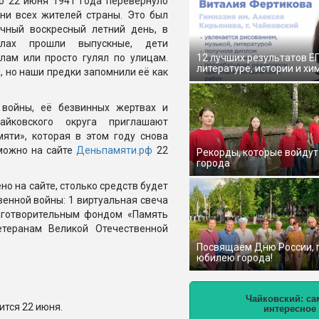
о 22 июня 1941 года перевернуло
ни всех жителей страны. Это был
чный воскресный летний день, в
олах прошли выпускные, дети
лам или просто гулял по улицам.
12 лучших результатов Е
литературе, истории и хи
, но наши предки запомнили её как
 войны, её безвинных жертвах и
йковского округа приглашают
яти», которая в этом году снова
можно на сайте
Деньпамяти.рф
22
Рекорды, которые войдут
города
но на сайте, столько средств будет
енной войны: 1 виртуальная свеча
лаготворительным фондом «Память
теранам Великой Отечественной
Посвящаем Дню России,
юбилею города!
Чайковский: са
ится 22 июня.
интересное