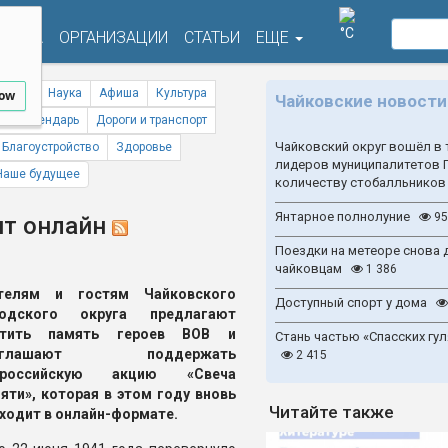
°C
ФИША
ОРГАНИЗАЦИИ
СТАТЬИ
ЕЩЕ
ствия
Наука
Афиша
Культура
low
Чайковские новости
ый календарь
Дороги и транспорт
Чайковский округ вошёл в 
Благоустройство
Здоровье
лидеров муниципалитетов 
Наше будущее
количеству стобалльников
Янтарное полнолуние
95
ит онлайн
Поездки на метеоре снова 
чайковцам
1 386
телям и гостям Чайковского
Доступный спорт у дома
родского округа предлагают
чтить память героев ВОВ и
Стань частью «Спасских гул
иглашают поддержать
2 415
ероссийскую акцию «Свеча
яти», которая в этом году вновь
Читайте также
ходит в онлайн-формате.