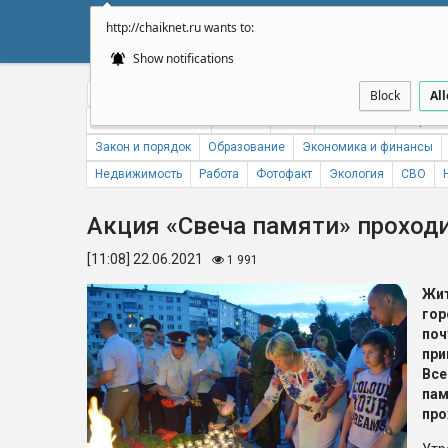
http://chaiknet.ru wants to:
НОВОСТИ
ДУМА
А
Show notifications
Общество
Политика
Бизнес
Авто
Спорт
Происше
Block
Al
Новости компаний
Погода
ЖКХ
Статистика
Народн
Закон и порядок
Образование
Экономика и финансы
Недвижимость
Работа
Фотофакт
Экология
СВО
Акция «Свеча памяти» проход
[11:08] 22.06.2021
1 991
Жи
го
по
пр
Вс
пам
про