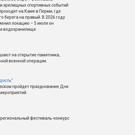
и зрелищных спортивных событий
проходит на Каме в Перми, где
о берега на правый. В 2026 году
менил локацию – 5 июля он
ом водохранилище.
ашают на открытие памятника,
ной военной операции.
дость"
овском пройдет празднование Дня
мероприятий.
жрегиональный фестиваль-конкурс