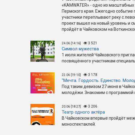
«KAMWATER» - одно из масштабных 
Пермского края. Ежегодно событие 
участники переплывают реку с левог
проект вышел на новый уровень и с
пройдёт в Чайковском на Воткинск
3 521
24.06 [14:16]
Символ мужества
1 июля жителей Чайковского пригл
посвящённого участникам специаль
3 178
22.06 [19:10]
"Мечта. Гордость. Единство. Моло
Под таким девизом 27 июня в Чайк
молодёжи. Знакомим с программой 
3 206
20.06 [18:27]
Театр одного актёра
В Чайковском впервые пройдёт ме
моноспектаклей.