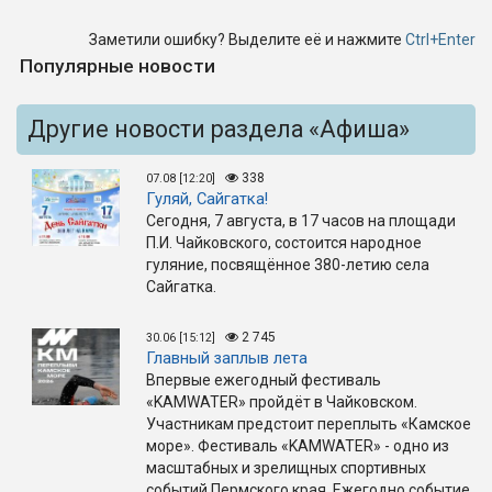
Заметили ошибку? Выделите её и нажмите
Ctrl+Enter
Популярные новости
Другие новости раздела «Афиша»
338
07.08 [12:20]
Гуляй, Сайгатка!
Сегодня, 7 августа, в 17 часов на площади
П.И. Чайковского, состоится народное
гуляние, посвящённое 380-летию села
Сайгатка.
2 745
30.06 [15:12]
Главный заплыв лета
Впервые ежегодный фестиваль
«KAMWATER» пройдёт в Чайковском.
Участникам предстоит переплыть «Камское
море». Фестиваль «KAMWATER» - одно из
масштабных и зрелищных спортивных
событий Пермского края. Ежегодно событие