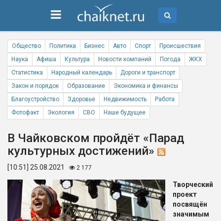
Общество
Политика
Бизнес
Авто
Спорт
Происшествия
Наука
Афиша
Культура
Новости компаний
Погода
ЖКХ
Статистика
Народный календарь
Дороги и транспорт
Закон и порядок
Образование
Экономика и финансы
Благоустройство
Здоровье
Недвижимость
Работа
Фотофакт
Экология
СВО
Наше будущее
В Чайковском пройдёт «Парад
культурных достижений»
[10:51] 25.08.2021
2 177
Творческий
проект
посвящён
значимым