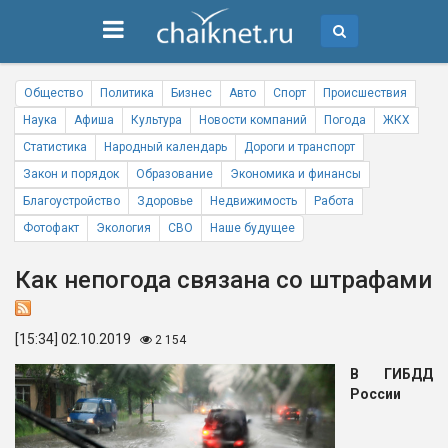
Общество
Политика
Бизнес
Авто
Спорт
Происшествия
Наука
Афиша
Культура
Новости компаний
Погода
ЖКХ
Статистика
Народный календарь
Дороги и транспорт
Закон и порядок
Образование
Экономика и финансы
Благоустройство
Здоровье
Недвижимость
Работа
Фотофакт
Экология
СВО
Наше будущее
Как непогода связана со штрафами
[15:34] 02.10.2019
2 154
В ГИБДД
России