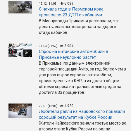
6 039
12.12 [11:03]
С начала года в Пермском крае
произошло 23 ДТП с кабанами
В Минприроды Прикамья рассказали, что
делать, если вы повстречали на дороге
стадо кабанов.
3 904
31.03 [21:57]
Спрос на китайские автомобили в
Прикамье неуклонно растёт
В Прикамье, по данным электронной
торговой площадки Avito, за год более чем в
два раза вырос спрос на автомобили,
произведённые в КНР, а их доля в общем
объёме спроса на транспортные средства
достигла 33 процентов.
4 920
22.01 [16:01]
Любители ралли из Чайковского показали
хороший результат на Кубке России
Жители Чайковского заняли третье место во
втором этапе Кубка России по ралли