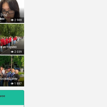
ГЭ по
мии
2 988
 в историю
2 039
 посвящаем
1 887
мое