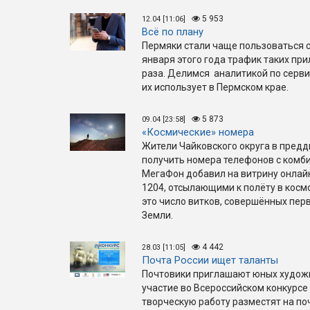
5 953
12.04 [11:06]
Всё по плану
Пермяки стали чаще пользоваться 
января этого года трафик таких при
раза. Делимся аналитикой по серви
их использует в Пермском крае.
5 873
09.04 [23:58]
«Космические» номера
Жители Чайковского округа в пред
получить номера телефонов с комб
МегаФон добавил на витрину онлай
1204, отсылающими к полёту в космо
это число витков, совершённых пе
Земли.
4 442
28.03 [11:05]
Почта России ищет таланты
Почтовики приглашают юных художн
участие во Всероссийском конкурсе
творческую работу разместят на п