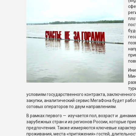
(Bi
сфе
рег
пло
пос
буд
гео
поз
нап
при
пов
Ини
Мин
раз
тур
условиям государственного контракта, заключенного
закупки, аналитический сервис МегаФона будет раб
сотовых операторов по двум направлениям.
В рамках первого — изучается пол, возраст и динами
зарубежных стран и из регионов России, которые при
предпочтения. Также измеряются ключевые характер
проживания, места «притяжения» гостей, длительнос