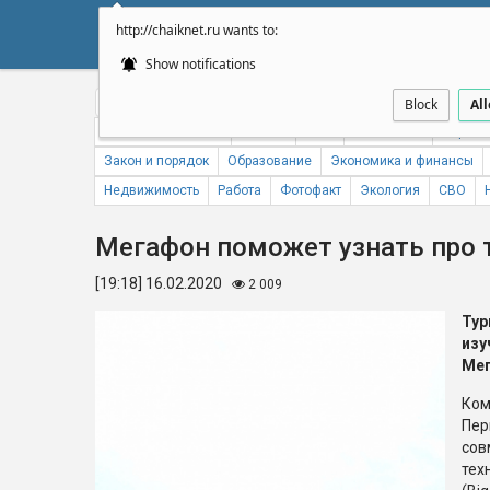
http://chaiknet.ru wants to:
НОВОСТИ
ДУМА
А
Show notifications
Общество
Политика
Бизнес
Авто
Спорт
Происше
Block
Al
Новости компаний
Погода
ЖКХ
Статистика
Народн
Закон и порядок
Образование
Экономика и финансы
Недвижимость
Работа
Фотофакт
Экология
СВО
Мегафон поможет узнать про 
[19:18] 16.02.2020
2 009
Тур
из
Ме
Ком
Пер
сов
тех