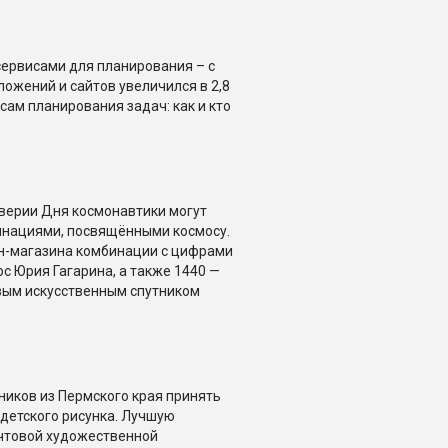
сервисами для планирования – с
ложений и сайтов увеличился в 2,8
сам планирования задач: как и кто
дверии Дня космонавтики могут
инациями, посвящёнными космосу.
н-магазина комбинации с цифрами
с Юрия Гагарина, а также 1440 —
рвым искусственным спутником
иков из Пермского края принять
 детского рисунка. Лучшую
очтовой художественной