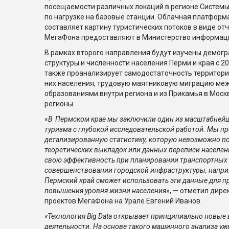
посещаемости различных локаций в регионе.Системы
по нагрузке на базовые станции. Облачная платформ
составляет картину туристических потоков в виде от
МегаФона предоставляют в Министерство информаци
В рамках второго направления будут изучены демог
структуры и численности населения Перми и края с 2
также проанализирует самодостаточность территори
них населения, трудовую маятниковую миграцию м
образованиями внутри региона и из Прикамья в Москв
регионы.
«
В Пермском крае мы заключили один из масштабнейш
туризма с глубокой исследовательской работой. Мы п
детализированную статистику, которую невозможно п
теоретических выкладок или данных переписи населен
свою эффективность при планировании транспортных р
совершенствовании городской инфраструктуры, наприме
Пермский край сможет использовать эти данные для п
повышения уровня жизни населения
», — отметил дир
проектов МегаФона на Урале Евгений Иванов.
«Технология Big Data открывает принципиально новые
деятельности. На основе такого машинного анализа уж