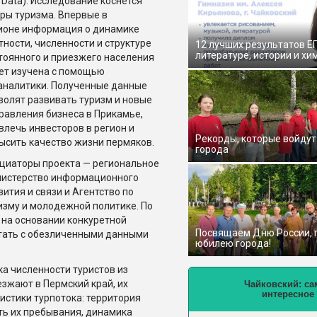
g Data). Исследование коснется
ры туризма. Впервые в
ионе информация о динамике
тности, численности и структуре
12 лучших результатов Е
литературе, истории и хи
тоянного и приезжего населения
ет изучена с помощью
аналитики. Полученные данные
волят развивать туризм и новые
равления бизнеса в Прикамье,
влечь инвесторов в регион и
Рекорды, которые войдут
ысить качество жизни пермяков.
города
циаторы проекта — региональное
истерство информационного
вития и связи и Агентство по
изму и молодежной политике. По
 на основании конкуретной
Посвящаем Дню России,
отать с обезличенными данными
юбилею города!
ка численности туристов из
езжают в Пермский край, их
Чайковский: са
интересное
истики турпотока: территория
ть их пребывания, динамика