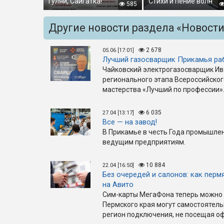
Гуляй, Сайгатка!
Стихи и пение волн
585
Другие новости раздела «Новост
2 678
05.06 [17:01]
Лучший газосварщик Прикамья ра
Чайковский электрогазосварщик Ив
регионального этапа Всероссийско
мастерства «Лучший по профессии»
6 035
27.04 [13:17]
Все — на завод!
В Прикамье в честь Года промышлен
ведущим предприятиям.
10 884
22.04 [16:50]
Без очередей и салонов: как перм
на Авито
Сим-карты МегаФона теперь можно 
Пермского края могут самостоятел
регион подключения, не посещая оф