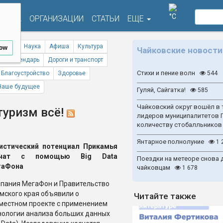
°C
ФИША
ОРГАНИЗАЦИИ
СТАТЬИ
ЕЩЕ
ствия
Наука
Афиша
Культура
low
Чайковские новости
ый календарь
Дороги и транспорт
Стихи и пение волн
Благоустройство
Здоровье
544
Наше будущее
Гуляй, Сайгатка!
585
Чайковский округ вошёл в 
туризм всё!
лидеров муниципалитетов 
количеству стобалльников
Янтарное полнолуние
1 
истический потенциал Прикамья
учат с помощью Big Data
Поездки на метеоре снова 
гаФона
чайковцам
1 678
пания МегаФон и Правительство
мского края объявили о
Читайте также
местном проекте с применением
нологии анализа больших данных