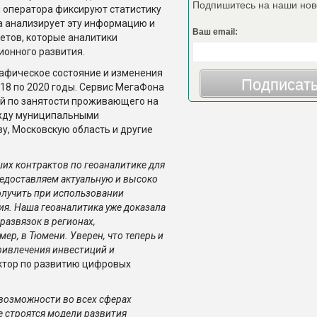
Подпишитесь на наши нов
 оператора фиксируют статистику
а анализирует эту информацию и
Ваш email:
четов, которые аналитики
онного развития.
рафическое состояние и изменения
Подписат
018 по 2020 годы. Сервис МегаФона
й по занятости проживающего на
ежду муниципальными
у, Московскую область и другие
их контрактов по геоаналитике для
редоставляем актуальную и высоко
олучить при использовании
ия. Наша геоаналитика уже доказала
азвязок в регионах,
р, в Тюмени. Уверен, что теперь и
ривлечения инвестиций и
ектор по развитию цифровых
 возможности во всех сферах
е строятся модели развития