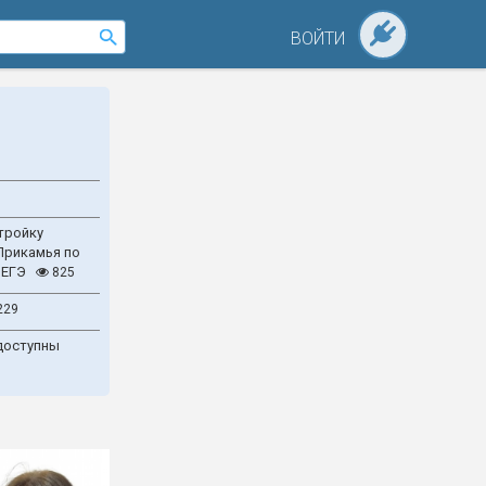
ВОЙТИ
тройку
Прикамья по
 ЕГЭ
825
229
доступны