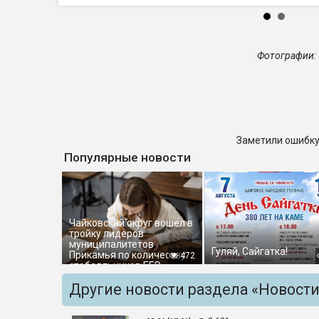
Фотографии: 
Заметили ошибку
Популярные новости
Чайковский округ вошёл в
тройку лидеров
муниципалитетов
Гуляй, Сайгатка!
Прикамья по количеству
472
стобалльников ЕГЭ
Другие новости раздела «Новост