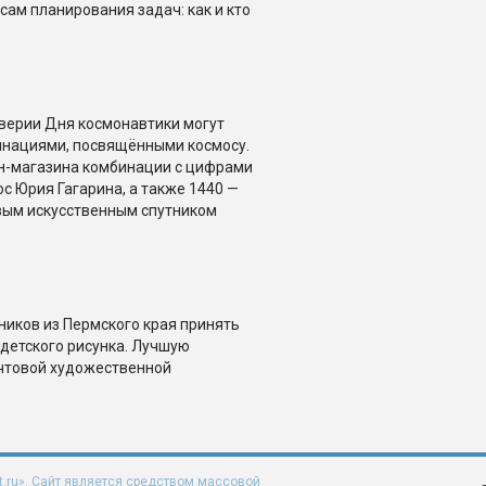
сам планирования задач: как и кто
дверии Дня космонавтики могут
инациями, посвящёнными космосу.
н-магазина комбинации с цифрами
с Юрия Гагарина, а также 1440 —
рвым искусственным спутником
иков из Пермского края принять
 детского рисунка. Лучшую
очтовой художественной
t.ru». Сайт является средством массовой