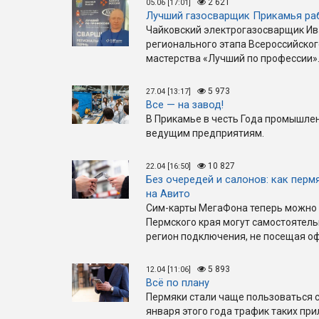
2 621
05.06 [17:01]
Лучший газосварщик Прикамья ра
Чайковский электрогазосварщик Ив
регионального этапа Всероссийско
мастерства «Лучший по профессии»
5 973
27.04 [13:17]
Все — на завод!
В Прикамье в честь Года промышлен
ведущим предприятиям.
10 827
22.04 [16:50]
Без очередей и салонов: как перм
на Авито
Сим-карты МегаФона теперь можно 
Пермского края могут самостоятел
регион подключения, не посещая оф
5 893
12.04 [11:06]
Всё по плану
Пермяки стали чаще пользоваться 
января этого года трафик таких при