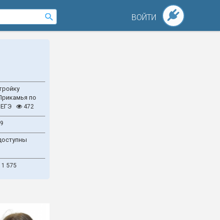
ВОЙТИ
тройку
Прикамья по
 ЕГЭ
472
9
доступны
1 575