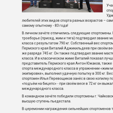
Уча
спо
Удм
любителей этих видов спорта разных возрастов – сам
самому опытному - 83 года!
В личном зачёте отличились следующие спортсмены. 
троеборье (присед, жим и тяга) подтвердил звание 
класса с результатом 790 кг. Собственный вес спортс
Пермского края Виталий Аджикильдеев при своём весе
же разряде 745 кг. Он также подтвердил звание мас
класса. И в классическом жиме Виталий показал лучши
представитель Пермского края Антон Южаков, также
спорта международного класса в упражнении «жим м
экипировке», выполнил удачную попытку в 300 кг. Вес
спортсмен Илья Перевощиков занёс в свою копилку п
«подъём на бицепс» - при своём весе в 72 кг он выжал 
международного класса.
В командном зачёте победили спортсмены г. Чайковск
высшую ступень пьедестала.
В церемонии награждения сильнейших спортсменов т