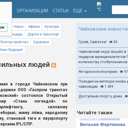
°C
ФИША
ОРГАНИЗАЦИИ
СТАТЬИ
ЕЩЕ
ствия
Наука
Афиша
Культура
low
Чайковские новости
ый календарь
Дороги и транспорт
Гуляй, Сайгатка!
Благоустройство
Здоровье
55
Наше будущее
Чайковский округ вошёл в 
лидеров муниципалитетов 
количеству стобалльников
 сильных людей
Янтарное полнолуние
97
Поездки на метеоре снова 
 мая в городе Чайковском при
чайковцам
1 409
держке ООО «Газпром трансгаз
йковский» состоялся Открытый
Доступный спорт у дома
рнир «Стань легендой» по
уэрлифтингу, силовому
Читайте также
еборью, жиму лёжа, народному
у, становой тяге и пауэрспорту
версиям IPL/СПР.