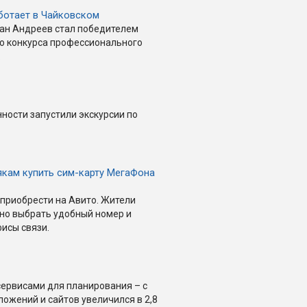
ботает в Чайковском
ан Андреев стал победителем
го конкурса профессионального
.
ности запустили экскурсии по
якам купить сим-карту МегаФона
приобрести на Авито. Жители
ьно выбрать удобный номер и
исы связи.
сервисами для планирования – с
ложений и сайтов увеличился в 2,8