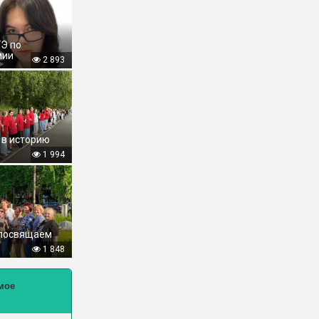
ГЭ по
мии
2 893
 в историю
1 994
 посвящаем
1 848
мое