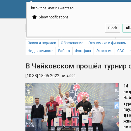
http://chaiknet.ru wants to:
НОВОСТИ
ДУМА
А
Show notifications
Общество
Политика
Бизнес
Авто
Спорт
Происше
Block
Al
Новости компаний
Погода
ЖКХ
Статистика
Народн
Закон и порядок
Образование
Экономика и финансы
Недвижимость
Работа
Фотофакт
Экология
СВО
В Чайковском прошёл турнир
[10:38] 18.05.2022
4 090
14
под
Ча
ту
па
дво
жим
по 