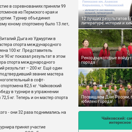
стие в соревнованиях приняли 99
ртсменов из Пермского края и
уртии. Турнир объединил
12 лучших результатов Е
литературе, истории и хи
ому юному спортсмену было 13 лет,
Виталий Дыга из Удмуртии в
мастера спорта международного
мена 100 кг. Представитель
 90 кг показал результат в этом
Рекорды, которые войдут
тера спорта международного
города
й результат – 200 кг. Ещё один
 подтвердивший звание мастера
ногопетельный в софт-
 спортсмена 82,5 кг. Чайковский
обеду в турнире в упражнении
Посвящаем Дню России,
72,5 кг. Теперь и он мастер спорта
юбилею города!
ого - они 32 раза поднимались на
Чайковский: са
интересное
урнира принял участие