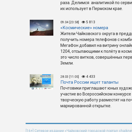
раза. Делимся аналитикой по серви
их использует в Пермском крае.
5 813
09.04 [23:58]
«Космические» номера
Жители Чайковского округа в пред
получить номера телефонов с комб
МегаФон добавил на витрину онлай
1204, отсылающими к полёту в космо
это число витков, совершённых пе
Земли.
4 433
28.03 [11:05]
Почта России ищет таланты
Почтовики приглашают юных художн
участие во Всероссийском конкурсе
творческую работу разместят на п
маркированной открытке.
[16+] Сетевое издание «Чайковский городской портал chaikne