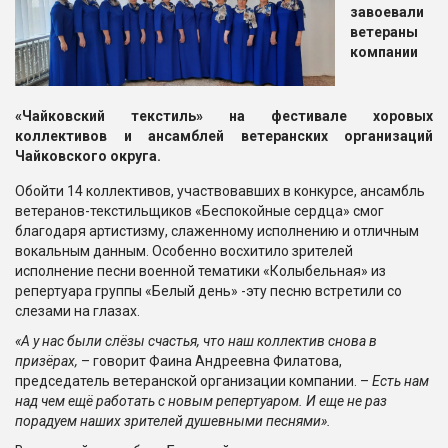
завоевали
ветераны
компании
«Чайковский текстиль» на фестивале хоровых
коллективов и ансамблей ветеранских организаций
Чайковского округа.
Обойти 14 коллективов, участвовавших в конкурсе, ансамбль
ветеранов-текстильщиков «Беспокойные сердца» смог
благодаря артистизму, слаженному исполнению и отличным
вокальным данным. Особенно восхитило зрителей
исполнение песни военной тематики «Колыбельная» из
репертуара группы «Белый день» -эту песню встретили со
слезами на глазах.
«А у нас были слёзы счастья, что наш коллектив снова в
призёрах,
– говорит Фаина Андреевна Филатова,
председатель ветеранской организации компании. –
Есть нам
над чем ещё работать с новым репертуаром. И еще не раз
порадуем наших зрителей душевными песнями».