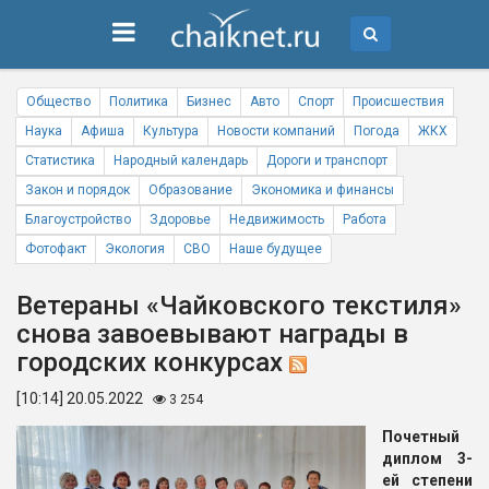
Общество
Политика
Бизнес
Авто
Спорт
Происшествия
Наука
Афиша
Культура
Новости компаний
Погода
ЖКХ
Статистика
Народный календарь
Дороги и транспорт
Закон и порядок
Образование
Экономика и финансы
Благоустройство
Здоровье
Недвижимость
Работа
Фотофакт
Экология
СВО
Наше будущее
Ветераны «Чайковского текстиля»
снова завоевывают награды в
городских конкурсах
[10:14] 20.05.2022
3 254
Почетный
диплом 3-
ей степени