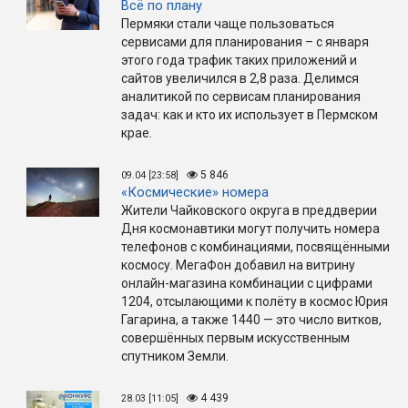
Всё по плану
Пермяки стали чаще пользоваться
сервисами для планирования – с января
этого года трафик таких приложений и
сайтов увеличился в 2,8 раза. Делимся
аналитикой по сервисам планирования
задач: как и кто их использует в Пермском
крае.
5 846
09.04 [23:58]
«Космические» номера
Жители Чайковского округа в преддверии
Дня космонавтики могут получить номера
телефонов с комбинациями, посвящёнными
космосу. МегаФон добавил на витрину
онлайн-магазина комбинации с цифрами
1204, отсылающими к полёту в космос Юрия
Гагарина, а также 1440 — это число витков,
совершённых первым искусственным
спутником Земли.
4 439
28.03 [11:05]