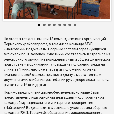
На старт в тот день вышли 13 команд членских организаций
Пермского крайсовпрофа, в том числе команда МУП
«Чайковский Водоканал». Сборные составы соревнующихся
включали по 10 человек. Участники состязались в стрельбе из
электронного оружия из положения сидя и общей физической
подготовке – поднимании туловища из положения лежа на
спине за 1 мин., наклоне вперед из положения стоя на
гимнастической скамье, прыжке в длину с места толчком
двумя ногами, сгибании-разгибании рук в упоре лежа на полу,
рывке гири 16 кг и других.
Помимо предприятий жизнеобеспечения, которые были
представлены лишь одной организацией – корпоративной
командой муниципального унитарного предприятия
«Чайковский Водоканал», в Фестивале участвовали сборные
команды РЖД, Госслужб, образования, здравоохранения,