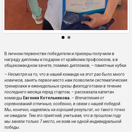
В личном первенстве победители и призеры получили в
награду дипломы и подарки от крайкома профсоюзов, а в
общекомандном зачете, помимо дипломов, – памятные кубки.
– Несмотря на то, что в нашей команде на этот раз было много
новичков, занять первое место нам позволили систематические
тренировки и еженедельные срезы физподготовки в течение
последнего месяца перед стартом
,
–
рассказала капитан
команды
Евгения Котельникова.
– Впечатления от
соревнований отличные, особенно, в связи с нашей победой.
Мы, конечно, надеялись на хороший результат, но такого точно
не ожидали. Тем это приятней, учитывая, что в прошлом году
мы заняли
только 7 место, не взяв ни одной индивидуальной
поб
еды.