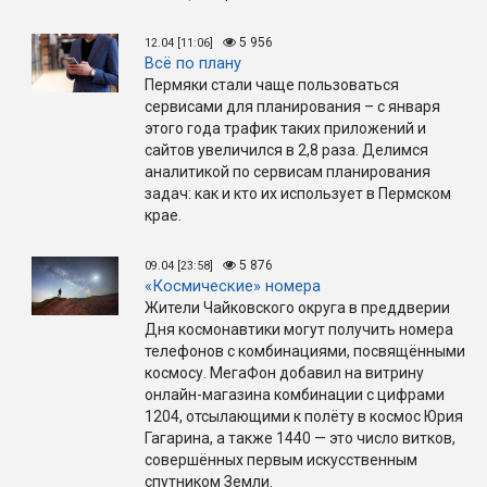
5 956
12.04 [11:06]
Всё по плану
Пермяки стали чаще пользоваться
сервисами для планирования – с января
этого года трафик таких приложений и
сайтов увеличился в 2,8 раза. Делимся
аналитикой по сервисам планирования
задач: как и кто их использует в Пермском
крае.
5 876
09.04 [23:58]
«Космические» номера
Жители Чайковского округа в преддверии
Дня космонавтики могут получить номера
телефонов с комбинациями, посвящёнными
космосу. МегаФон добавил на витрину
онлайн-магазина комбинации с цифрами
1204, отсылающими к полёту в космос Юрия
Гагарина, а также 1440 — это число витков,
совершённых первым искусственным
спутником Земли.