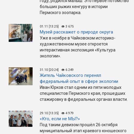
году, родился малыш. Это первое потомство
больших рыжих кенгуру в истории
Пермского зоопарка.
01.11 [13:25]
3 675
Музей расскажет о природе округа
Уже в ноябре в Чайковском историко-
художественном музее откроется
интерактивная экспозиция «Культура
экологии».
31.10 [20:24]
6 249
Житель Чайковского перенял
федеральный опыт в сфере экологии
Иван Юрков стал одним из пяти молодых
специалистов Пермского края, прошедших
стажировку в федеральных органах власти.
29.10 [13:35]
4 979
«Кто, если не МЫ?»
Под таким девизом прошёл 26 октября
муниципальный этап краевого юношеского