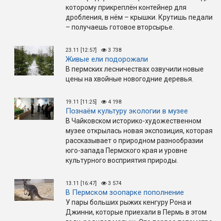
которому прикреплён контейнер для
дробления, в нём – крышки. Крутишь педали
– получаешь готовое вторсырье.
23.11 [12:57]
3 738
Живые ели подорожали
В пермских лесничествах озвучили новые
цены на хвойные новогодние деревья.
19.11 [11:25]
4 198
Познаём культуру экологии в музее
В Чайковском историко-художественном
музее открылась новая экспозиция, которая
рассказывает о природном разнообразии
юго-запада Пермского края и уровне
культурного восприятия природы.
13.11 [16:47]
3 574
В Пермском зоопарке пополнение
У пары больших рыжих кенгуру Рона и
Джинни, которые приехали в Пермь в этом