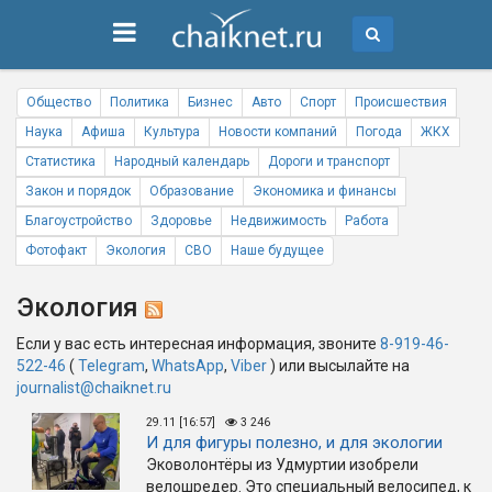
Общество
Политика
Бизнес
Авто
Спорт
Происшествия
Наука
Афиша
Культура
Новости компаний
Погода
ЖКХ
Статистика
Народный календарь
Дороги и транспорт
Закон и порядок
Образование
Экономика и финансы
Благоустройство
Здоровье
Недвижимость
Работа
Фотофакт
Экология
СВО
Наше будущее
Экология
Если у вас есть интересная информация, звоните
8-919-46-
522-46
(
Telegram
,
WhatsApp
,
Viber
) или высылайте на
journalist@chaiknet.ru
29.11 [16:57]
3 246
И для фигуры полезно, и для экологии
Эковолонтёры из Удмуртии изобрели
велошредер. Это специальный велосипед, к