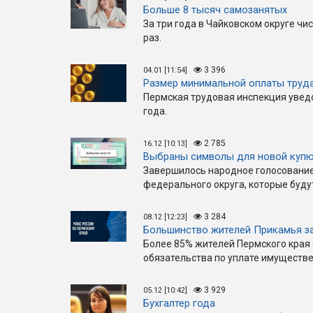
Больше 8 тысяч самозанятых
За три года в Чайковском округе чи
раз.
3 396
04.01 [11:54]
Размер минимальной оплаты труда
Пермская трудовая инспекция увед
года.
2 785
16.12 [10:13]
Выбраны символы для новой купю
Завершилось народное голосование
федерального округа, которые буду
3 284
08.12 [12:23]
Большинство жителей Прикамья за
Более 85% жителей Пермского края
обязательства по уплате имуществ
3 929
05.12 [10:42]
Бухгалтер года