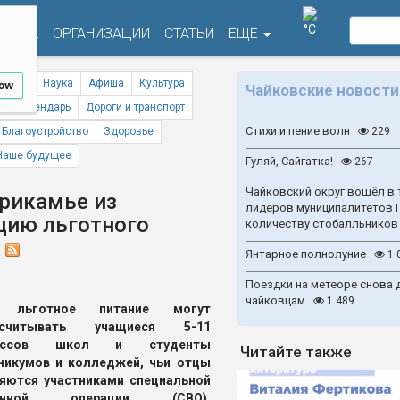
°C
ФИША
ОРГАНИЗАЦИИ
СТАТЬИ
ЕЩЕ
ствия
Наука
Афиша
Культура
low
Чайковские новости
ый календарь
Дороги и транспорт
Стихи и пение волн
Благоустройство
Здоровье
229
Наше будущее
Гуляй, Сайгатка!
267
Чайковский округ вошёл в 
Прикамье из
лидеров муниципалитетов 
цию льготного
количеству стобалльников
О
Янтарное полнолуние
1 
Поездки на метеоре снова 
чайковцам
1 489
 льготное питание могут
ссчитывать учащиеся 5-11
ассов школ и студенты
Читайте также
никумов и колледжей, чьи отцы
яются участниками специальной
енной операции (СВО).