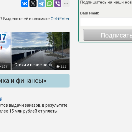
Подпишитесь на наши нов
Ваш email:
? Выделите её и нажмите
Ctrl+Enter
Подписат
Стихи и пение волн
267
229
ика и финансы»
ой
ктов выдачи заказов, в результате
олее 15 млн рублей от уплаты