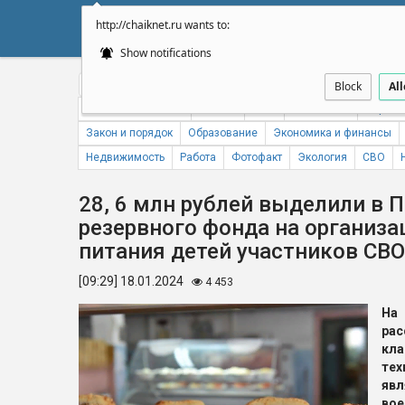
http://chaiknet.ru wants to:
НОВОСТИ
ДУМА
А
Show notifications
Общество
Политика
Бизнес
Авто
Спорт
Происше
Block
Al
Новости компаний
Погода
ЖКХ
Статистика
Народн
Закон и порядок
Образование
Экономика и финансы
Недвижимость
Работа
Фотофакт
Экология
СВО
28, 6 млн рублей выделили в 
резервного фонда на организа
питания детей участников СВ
[09:29] 18.01.2024
4 453
На
ра
кл
тех
явл
во