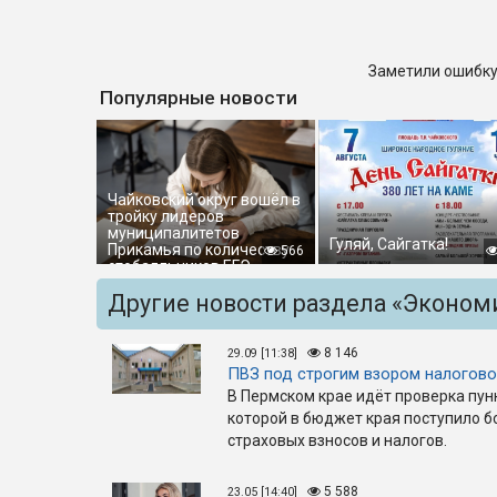
Заметили ошибку
Популярные новости
Чайковский округ вошёл в
тройку лидеров
муниципалитетов
Гуляй, Сайгатка!
Прикамья по количеству
566
стобалльников ЕГЭ
Другие новости раздела «Эконом
8 146
29.09 [11:38]
ПВЗ под строгим взором налогов
В Пермском крае идёт проверка пун
которой в бюджет края поступило б
страховых взносов и налогов.
5 588
23.05 [14:40]