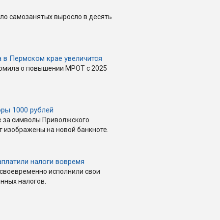
сло самозанятых выросло в десять
 в Пермском крае увеличится
омила о повышении МРОТ с 2025
ры 1000 рублей
 за символы Приволжского
т изображены на новой банкноте.
платили налоги вовремя
 своевременно исполнили свои
енных налогов.