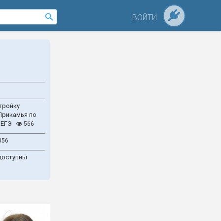
ВОЙТИ
тройку
Прикамья по
 ЕГЭ
566
056
доступны