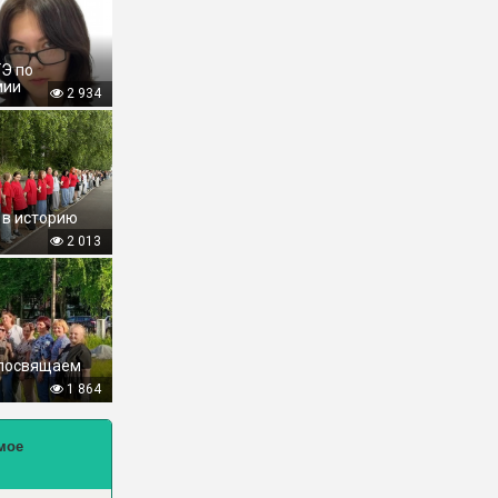
ГЭ по
мии
2 934
 в историю
2 013
 посвящаем
1 864
мое