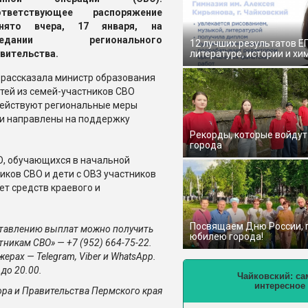
ответствующее ра
споряжение
инято вчера, 17 января, на
седании регионального
12 лучших результатов Е
вительства.
литературе, истории и хи
 рассказала министр образования
етей из семей-участников СВО
 действуют региональные меры
 и направлены на поддержку
Рекорды, которые войдут
города
ВО, обучающихся в начальной
иков СВО и дети с ОВЗ участников
т средств краевого и
Посвящаем Дню России,
тавлению выплат можно получить
юбилею города!
никам СВО» — +7 (952) 664-75-22.
рах — Telegram, Viber и WhatsApp.
до 20.0
0.
Чайковский: са
интересное
ора и Правительства Пермского края