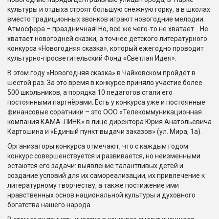
культуры и отдыха строят большую снежную горку, а в школах
вместо традиционных звонков играют новогодние мелодии.
Атмосфера – праздничная! Но, всё же чего-то не хватает… Не
хватает новогодней сказки, а точнее детского литературного
конкурса «Новогодняя сказка», который ежегодно проводит
культурно-просветительский Фонд «Светлая Идея».
В этом году «Новогодняя сказка» в Чайковском пройдёт в
шестой раз. За это время в конкурсе приняло участие более
500 школьников, а порядка 10 педагогов стали его
постоянными партнёрами. Есть у конкурса уже и постоянные
финансовые соратники – это ООО «Телекоммуникационная
компания КАМА-ЛИНК» в лице директора Юрия Анатольевича
Картошина и «Единый пункт выдачи заказов» (ул. Мира, 1а).
Организаторы конкурса отмечают, что с каждым годом
конкурс совершенствуется и развивается, но неизменными
остаются его задачи: выявление талантливых детей и
создание условий для их самореализации, их привлечение к
литературному творчеству, а также постижение ими
нравственных основ национальной культуры и духовного
богатства нашего народа.