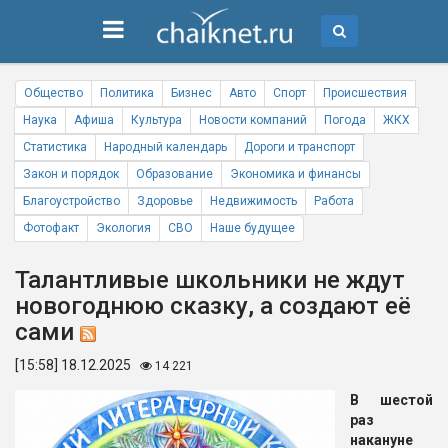
Общество
Политика
Бизнес
Авто
Спорт
Происшествия
Наука
Афиша
Культура
Новости компаний
Погода
ЖКХ
Статистика
Народный календарь
Дороги и транспорт
Закон и порядок
Образование
Экономика и финансы
Благоустройство
Здоровье
Недвижимость
Работа
Фотофакт
Экология
СВО
Наше будущее
Талантливые школьники не ждут
новогоднюю сказку, а создают её
сами
[15:58] 18.12.2025
14 221
В шестой
раз
накануне