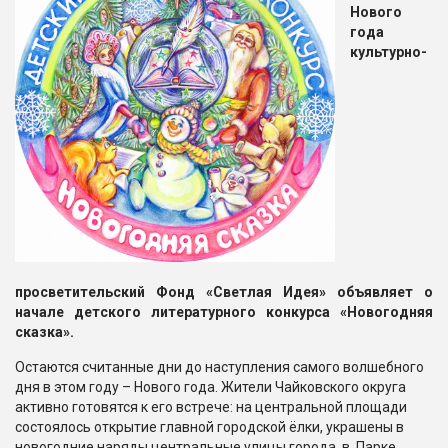
Нового
года
культурно-
просветительский Фонд «Светлая Идея» объявляет о
начале детского литературного конкурса «Новогодняя
сказка».
Остаются считанные дни до наступления самого волшебного
дня в этом году – Нового года. Жители Чайковского округа
активно готовятся к его встрече: на центральной площади
состоялось открытие главной городской ёлки, украшены в
новогодние наряды центральные улицы города, в Парке