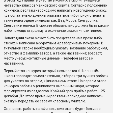
В этом году принять участие в конкурсе смогут учащиеся
четвёртых классов Чайковского округа. Согласно положению
конкурса, ребятам необходимо написать новогоднюю сказку,
где обязательно должны описываться либо присутствовать
такие новогодние символы, как Дед Мороз, Снегурочка,
Снеговик и ёлочка. В сюжете обязательно должна быть какая-
либо помощь старшему, а окончание сказки – позитивное.
Новогодняя сказа может быть представлена в прозе либо
стихах, и написана аккуратным и разборчивым почерком. В
титульной строке необходимо указать: название работы; имя,
отчество и фамилию автора, а также наставника; возраст;
место учёбы; контактные данные – телефон автора и
наставника.
Первый этап конкурса, который называется «Школьный»,
школы проводят самостоятельно, отбирая три лучших работы
для участия во втором, «Финальном» этапе. На первом этапе
конкурса работы оцениваются школьным жюри, которое
формируется из педагогов. Крайний срок приёма работ – 25
декабря. До этого времени ребятам необходимо написать
сказку и передать её своему классному учителю.
Оценивать работы на «Финальном» этапе будет большое