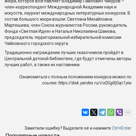
жюри, которое возглавляет Владимир Павлович Чикуров –
член-корреспондент Международной Академии наук и
искусств, лауреат международных литературных конкурсов. В
состав большого жюри вошли: Светлана Михайловна
Мартюшева, член Союза журналистов России, руководитель
Фонда «Светлая Идея» и Наталья Николаевна Шамова,
председатель территориальной избирательной комиссии
Чайковского городского округа.
Традиционно награждение лучших сказочников пройдёт в
Центральной детской библиотеке, где будут отмечены авторы
лучших работ, а также их наставники.
Ознакомиться с полным положением конкурса можно по
ссылке: https://disk.yandex.ru/i/uQGglfjGqc1yiw
Заметили ошибку? Выделите её и нажмите
Ctrl+Enter
Популярные новости