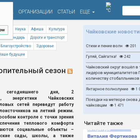
°C
ФИША
ОРГАНИЗАЦИИ
СТАТЬИ
ЕЩЕ
ствия
Наука
Афиша
Культура
low
Чайковские новости
ый календарь
Дороги и транспорт
Стихи и пение волн
Благоустройство
Здоровье
201
Наше будущее
Гуляй, Сайгатка!
242
Чайковский округ вошёл в 
топительный сезон
лидеров муниципалитетов 
количеству стобалльников
Янтарное полнолуние
1 
сегодняшнего дня, 2
я, энергетики Чайковских
Поездки на метеоре снова 
ловых сетей переведут работу
чайковцам
1 471
лоисточников на летний режим.
особом контроле с точки зрения
Читайте также
еспечения теплового комфорта
таются социальные объекты –
тские сады, школы, а также