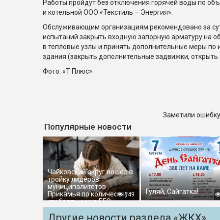
Работы пройдут без отключения горячей воды по об
и котельной ООО «Текстиль – Энергия».
Обслуживающим организациям рекомендовано за сут
испытаний закрыть входную запорную арматуру на об
в тепловые узлы и принять дополнительные меры по 
здания (закрыть дополнительные задвижки, открыть сп
Фото: «Т Плюс»
Заметили ошибку
Популярные новости
Чайковский округ вошёл в
тройку лидеров
муниципалитетов
Гуляй, Сайгатка!
Прикамья по количеству
549
стобалльников ЕГЭ
Другие новости раздела «ЖКХ»