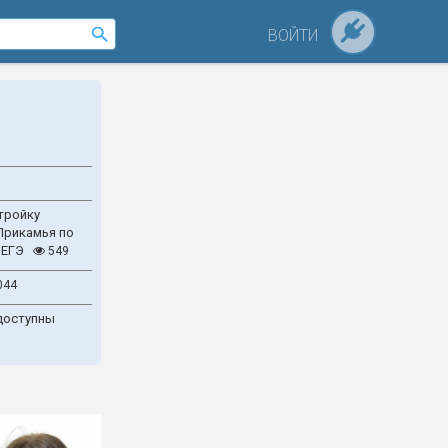
ВОЙТИ
тройку
Прикамья по
 ЕГЭ
549
044
доступны