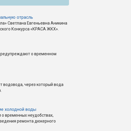
альную отрасль
ла» Светлана Евгеньевна Аникина
йского Конкурса «КРАСА ЖКХ».
предупреждают о временном
т водовода, через который вода
.
ие холодной воды
 о временных неудобствах,
оведения ремонта дюкерного