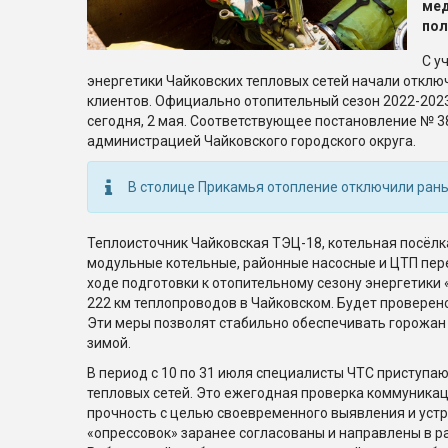
ме
пол
С у
энергетики Чайковских тепловых сетей начали отклю
клиентов. Официально отопительный сезон 2022-202
сегодня, 2 мая. Соответствующее постановление № 388
администрацией Чайковского городского округа.
В столице Прикамья отопление отключили раньш
Теплоисточник Чайковская ТЭЦ-18, котельная посёлк
модульные котельные, районные насосные и ЦТП пере
ходе подготовки к отопительному сезону энергетики
222 км теплопроводов в Чайковском. Будет проверен
Эти меры позволят стабильно обеспечивать горожан
зимой.
В период с 10 по 31 июля специалисты ЧТС приступа
тепловых сетей. Это ежегодная проверка коммуникац
прочность с целью своевременного выявления и уст
«опрессовок» заранее согласованы и направлены в р