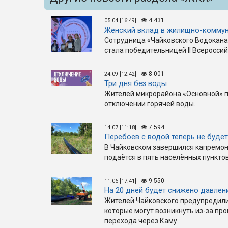
4 431
05.04 [16:49]
Женский вклад в жилищно-коммун
Сотрудница «Чайковского Водокана
стала победительницей II Всеросси
8 001
24.09 [12:42]
Три дня без воды
Жителей микрорайона «Основной» 
отключении горячей воды.
7 594
14.07 [11:18]
Перебоев с водой теперь не будет
В Чайковском завершился капремон
подаётся в пять населённых пунктов
9 550
11.06 [17:41]
На 20 дней будет снижено давлен
Жителей Чайковского предупредили
которые могут возникнуть из-за пр
перехода через Каму.