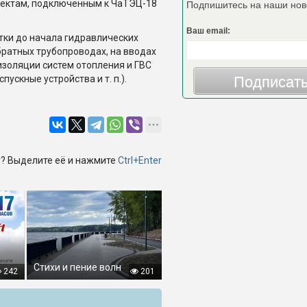
ъектам, подключенным к ЧаТЭЦ-18
Подпишитесь на наши нов
Ваш email:
ки до начала гидравлических
ратных трубопроводах, на вводах
изоляции систем отопления и ГВС
ускные устройства и т. п.).
Подписат
? Выделите её и нажмите
Ctrl+Enter
Стихи и пение волн
242
201