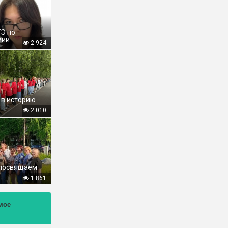
ГЭ по
мии
2 924
 в историю
2 010
 посвящаем
1 861
мое