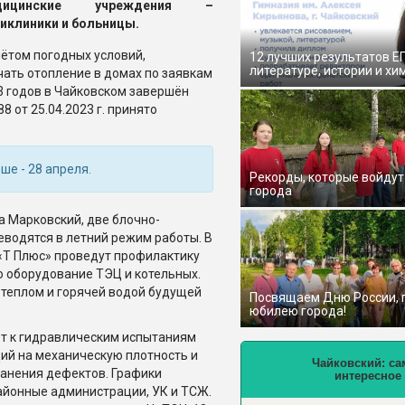
дицинские учреждения –
иклиники и больницы.
чётом погодных условий,
12 лучших результатов Е
литературе, истории и хи
чать отопление в домах по заявкам
3 годов в Чайковском завершён
 от 25.04.2023 г. принято
е - 28 апреля.
Рекорды, которые войдут
города
а Марковский, две блочно-
водятся в летний режим работы. В
 «Т Плюс» проведут профилактику
о оборудование ТЭЦ и котельных.
 теплом и горячей водой будущей
Посвящаем Дню России,
юбилею города!
ют к гидравлическим испытаниям
ий на механическую плотность и
Чайковский: са
ранения дефектов. Графики
интересное
айонные администрации, УК и ТСЖ.