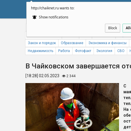
http://chaiknet.ru wants to:
НОВОСТИ
ДУМА
А
Show notifications
Общество
Политика
Бизнес
Авто
Спорт
Происше
Block
Al
Новости компаний
Погода
ЖКХ
Статистика
Народн
Закон и порядок
Образование
Экономика и финансы
Недвижимость
Работа
Фотофакт
Экология
СВО
В Чайковском завершается о
[18:28] 02.05.2023
2 344
С 
ма
теп
теп
На 
об
ос
де