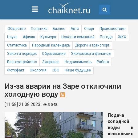
Общество
Политика
Бизнес
Авто
Спорт
Происшествия
Наука
Афиша
Культура
Новости компаний
Погода
ЖКХ
Статистика
Народный календарь
Дороги и транспорт
Закон и порядок
Образование
Экономика и финансы
Благоустройство
Здоровье
Недвижимость
Работа
Фотофакт
Экология
СВО
Наше будущее
Из-за аварии на Заре отключили
холодную воду
[11:58] 21.08.2023
3 048
Подача
холодной
воды в
нескольких