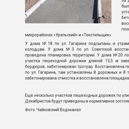
За 
бы
ус
бет
вос
пл
микрорайонах «Уральский» и «Текстильщик».
У дома №18 по ул. Гагарина подсыпаны и утрам
колодцам. У дома №3 по ул. Советской восста
проведена планировка территории. У дома №20 по 
участка пешеходной дорожки длиной 13,5 м зав
бордюров, забетонирован тротуар. Восстановлена 
по ул. Гагарина, там установлены 8 дорожных и 8 
забетонирована отмостка и восстановлена площадка 
Ещё несколько участков пешеходных дорожек по улиц
Декабристов будут приведены в нормативное состоя
Фото: Чайковский Водоканал