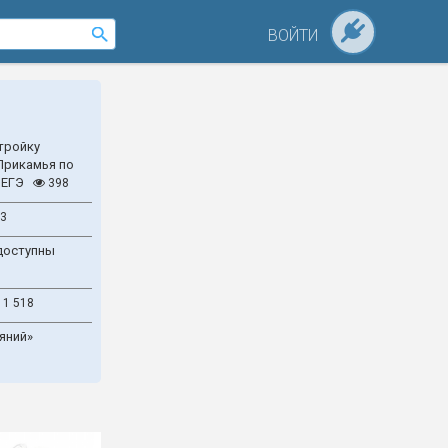
ВОЙТИ
тройку
Прикамья по
 ЕГЭ
398
3
доступны
1 518
яний»