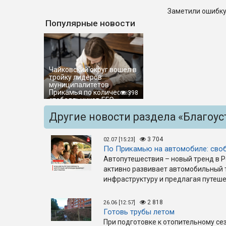
Заметили ошибку
Популярные новости
Чайковский округ вошёл в
тройку лидеров
муниципалитетов
Прикамья по количеству
398
стобалльников ЕГЭ
Другие новости раздела «Благоус
3 704
02.07 [15:23]
По Прикамью на автомобиле: своб
Автопутешествия – новый тренд в Ро
активно развивает автомобильный т
инфраструктуру и предлагая путеш
2 818
26.06 [12:57]
Готовь трубы летом
При подготовке к отопительному се