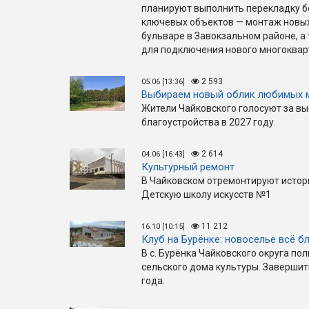
планируют выполнить перекладку бо
ключевых объектов — монтаж новых
бульваре в Завокзальном районе, а
для подключения нового многокварт
2 593
05.06 [13:36]
Выбираем новый облик любимых 
Жители Чайковского голосуют за вы
благоустройства в 2027 году.
2 614
04.06 [16:43]
Культурный ремонт
В Чайковском отремонтируют истор
Детскую школу искусств №1
11 212
16.10 [10:15]
Клуб на Бурёнке: новоселье всё б
В с. Бурёнка Чайковского округа по
сельского дома культуры. Завершит
года.