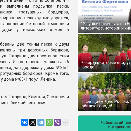
десять дней – с 10 по 20 апреля –
ли выполнены подсыпка песка,
тановка тротуарных бордюров,
онирование пешеходных дорожек,
становление бетонной отмостки и
12 лучших результатов Е
литературе, истории и хи
ощадки у нескольких домов в
бованы две тонны песка к двум
новлены три дорожных бордюра,
ул. Гагарина для восстановления
езены 5 тонн песка, уложены 26
Рекорды, которые войдут
города
пешеходная дорожка у дома №36/1
тротуарных бордюров. Кроме того,
у дома №65/1 по ул. Ленина.
ам Гагарина, Камская, Сосновая и
Посвящаем Дню России,
ние в ближайшее время.
юбилею города!
Чайковский: са
интересное