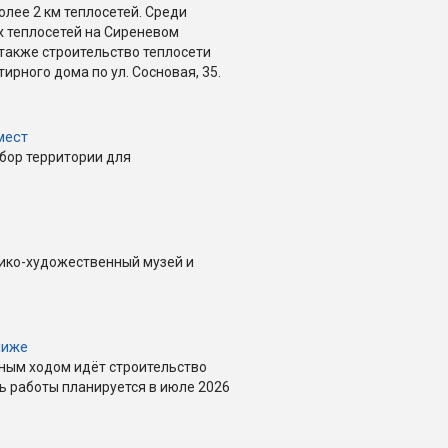
лее 2 км теплосетей. Среди
 теплосетей на Сиреневом
 также строительство теплосети
ирного дома по ул. Сосновая, 35.
мест
бор территории для
ико-художественный музей и
лиже
лным ходом идёт строительство
ь работы планируется в июле 2026