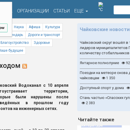
°C
ФИША
ОРГАНИЗАЦИИ
СТАТЬИ
ЕЩЕ
ствия
Наука
Афиша
Культура
low
Чайковские новости
ый календарь
Дороги и транспорт
Чайковский округ вошёл в 
Благоустройство
Здоровье
лидеров муниципалитетов 
Наше будущее
количеству стобалльников
Янтарное полнолуние
92
 ходом
Поездки на метеоре снова 
чайковцам
1 350
ковский Водоканал с 10 апреля
Доступный спорт у дома
агоустраивает территории,
торые были нарушены после
Стань частью «Спасских гул
оведённых в прошлом году
2 383
онтов на инженерных сетях.
Читайте также