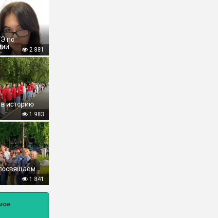
ГЭ по
мии
2 881
 в историю
1 983
 посвящаем
1 841
мое