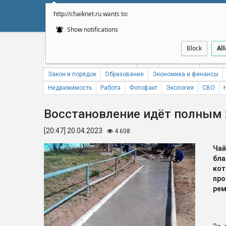
http://chaiknet.ru wants to:
НОВОСТИ
ДУМА
А
Show notifications
Общество
Политика
Бизнес
Авто
Спорт
Происше
Block
Al
Новости компаний
Погода
ЖКХ
Статистика
Народн
Закон и порядок
Образование
Экономика и финансы
Недвижимость
Работа
Фотофакт
Экология
СВО
Восстановление идёт полным
[20:47] 20.04.2023
4 608
Чай
бл
ко
пр
рем