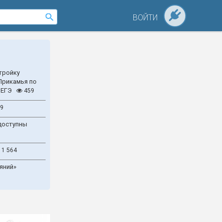
ВОЙТИ
тройку
Прикамья по
 ЕГЭ
459
9
доступны
1 564
яний»