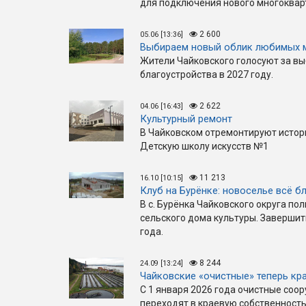
для подключения нового многокварт
2 600
05.06 [13:36]
Выбираем новый облик любимых 
Жители Чайковского голосуют за вы
благоустройства в 2027 году.
2 622
04.06 [16:43]
Культурный ремонт
В Чайковском отремонтируют истор
Детскую школу искусств №1
11 213
16.10 [10:15]
Клуб на Бурёнке: новоселье всё б
В с. Бурёнка Чайковского округа по
сельского дома культуры. Завершит
года.
8 244
24.09 [13:24]
Чайковские «очистные» теперь кр
С 1 января 2026 года очистные соо
переходят в краевую собственность