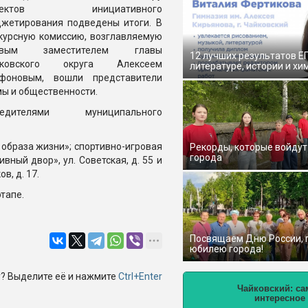
оектов инициативного
жетирования подведены итоги. В
курсную комиссию, возглавляемую
рвым заместителем главы
12 лучших результатов Е
йковского округа Алексеем
литературе, истории и хи
фоновым, вошли представители
ы и общественности.
бедителями муниципального
образа жизни»; спортивно-игровая
Рекорды, которые войдут
города
вный двор», ул. Советская, д. 55 и
, д. 17.
тапе.
Посвящаем Дню России,
юбилею города!
? Выделите её и нажмите
Ctrl+Enter
Чайковский: са
интересное