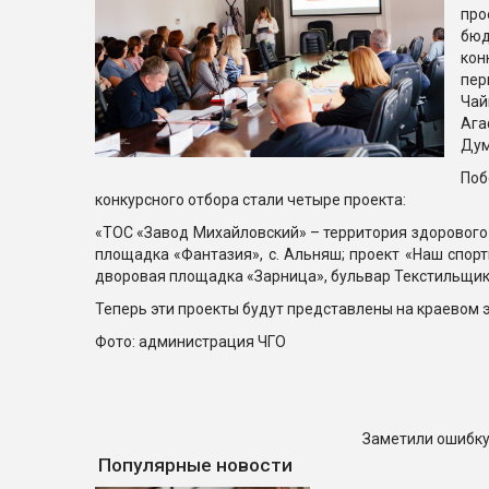
пр
бюд
кон
пе
Ча
Ага
Дум
По
конкурсного отбора стали четыре проекта:
«ТОС «Завод Михайловский» – территория здорового 
площадка «Фантазия», с. Альняш; проект «Наш спорти
дворовая площадка «Зарница», бульвар Текстильщиков
Теперь эти проекты будут представлены на краевом э
Фото: администрация ЧГО
Заметили ошибку
Популярные новости