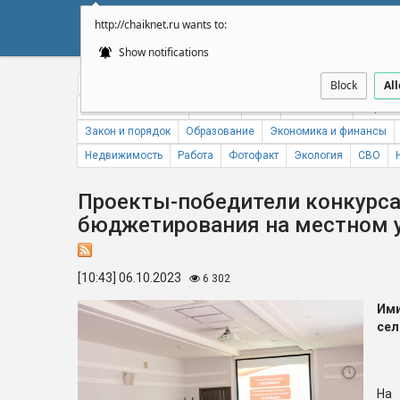
http://chaiknet.ru wants to:
НОВОСТИ
ДУМА
А
Show notifications
Общество
Политика
Бизнес
Авто
Спорт
Происше
Block
Al
Новости компаний
Погода
ЖКХ
Статистика
Народн
Закон и порядок
Образование
Экономика и финансы
Недвижимость
Работа
Фотофакт
Экология
СВО
Проекты-победители конкурса
бюджетирования на местном 
[10:43] 06.10.2023
6 302
Им
сел
На 