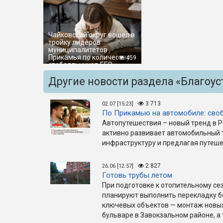
Чайковский округ вошёл в
тройку лидеров
муниципалитетов
Прикамья по количеству
459
стобалльников ЕГЭ
Другие новости раздела «Благоус
3 713
02.07 [15:23]
По Прикамью на автомобиле: своб
Автопутешествия – новый тренд в Ро
активно развивает автомобильный т
инфраструктуру и предлагая путеш
2 827
26.06 [12:57]
Готовь трубы летом
При подготовке к отопительному се
планируют выполнить перекладку бо
ключевых объектов — монтаж новых
бульваре в Завокзальном районе, а