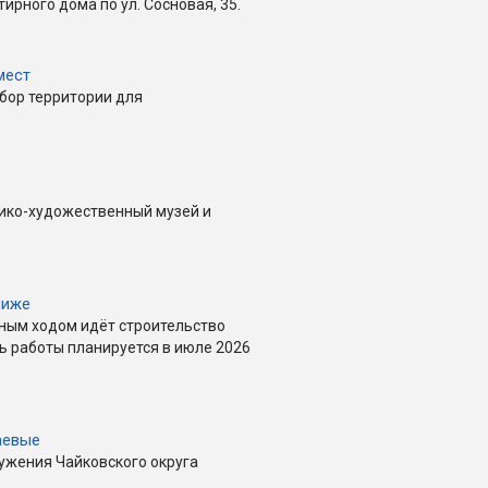
ирного дома по ул. Сосновая, 35.
мест
бор территории для
ико-художественный музей и
лиже
лным ходом идёт строительство
ь работы планируется в июле 2026
аевые
ружения Чайковского округа
.