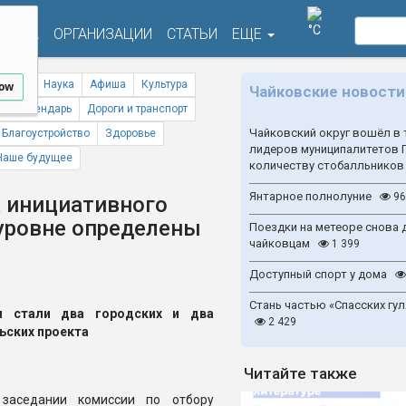
°C
ФИША
ОРГАНИЗАЦИИ
СТАТЬИ
ЕЩЕ
ствия
Наука
Афиша
Культура
low
Чайковские новости
ый календарь
Дороги и транспорт
Чайковский округ вошёл в 
Благоустройство
Здоровье
лидеров муниципалитетов 
Наше будущее
количеству стобалльников
Янтарное полнолуние
96
 инициативного
уровне определены
Поездки на метеоре снова 
чайковцам
1 399
Доступный спорт у дома
Стань частью «Спасских гул
и стали два городских и два
2 429
ьских проекта
Читайте также
заседании комиссии по отбору