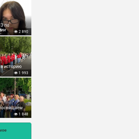
ГЭ по
мии
2 890
 в историю
1 993
 посвящаем
1 848
мое