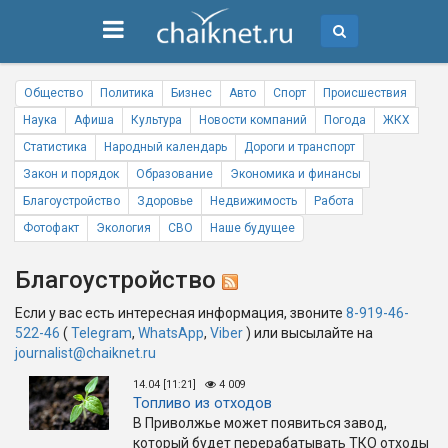
Общество
Политика
Бизнес
Авто
Спорт
Происшествия
Наука
Афиша
Культура
Новости компаний
Погода
ЖКХ
Статистика
Народный календарь
Дороги и транспорт
Закон и порядок
Образование
Экономика и финансы
Благоустройство
Здоровье
Недвижимость
Работа
Фотофакт
Экология
СВО
Наше будущее
Благоустройство
Если у вас есть интересная информация, звоните
8-919-46-
522-46
(
Telegram
,
WhatsApp
,
Viber
) или высылайте на
journalist@chaiknet.ru
14.04 [11:21]
4 009
Топливо из отходов
В Приволжье может появиться завод,
который будет перерабатывать ТКО отходы