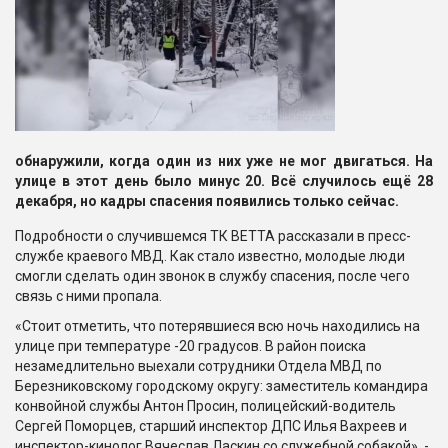
обнаружили, когда один из них уже не мог двигаться. На
улице в этот день было минус 20. Всё случилось ещё 28
декабря, но кадры спасения появились только сейчас.
Подробности о случившемся ТК ВЕТТА рассказали в пресс-
службе краевого МВД. Как стало известно, молодые люди
смогли сделать один звонок в службу спасения, после чего
связь с ними пропала.
«Стоит отметить, что потерявшиеся всю ночь находились на
улице при температуре -20 градусов. В район поиска
незамедлительно выехали сотрудники Отдела МВД по
Березниковскому городскому округу: заместитель командира
конвойной службы Антон Просин, полицейский-водитель
Сергей Поморцев, старший инспектор ДПС Илья Вахреев и
инспектор-кинолог Вячеслав Ласкин со служебной собакой», -