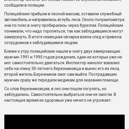
сообщили в полиции.
Полицейские прибыли в лесной массив, оставили служебный
автомобиль и направились вглубь леса. Около полукилометра
они по пояс в снегу пробирались через бурелом. Полицейские
понимали, что надо торопиться, так как заблудившиеся могут
замерзнуть. В итоге немецкая овчарка взяла след и привела
сотрудников к заблудившимся людям.
Ближе к утру полицейские нашли в снегу двух замерзающих
мужчин 1991 и 1995 годов рождения, один из которых уже не
мог самостоятельно двигаться. Инспектор-кинолог взвалил
себе на спину 30-летнего березниковца и вынес его из леса,
второй житель Березников смог сам выйти. Пострадавших
мужчин сразу же передали медикам для оказания помощи.
Со слов березниковцев, в лес они пошли погулять, но
заблудились. Самостоятельно выбраться они не смогли. В
настоящее время их здоровью уже ничего не угрожает.