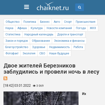
Общество
Политика
Бизнес
Авто
Спорт
Происшествия
Наука
Афиша
Культура
Новости компаний
Погода
ЖКХ
Статистика
Народный календарь
Дороги и транспорт
Закон и порядок
Образование
Экономика и финансы
Благоустройство
Здоровье
Недвижимость
Работа
Фотофакт
Экология
СВО
Наше будущее
Двое жителей Березников
заблудились и провели ночь в лесу
[18:42] 03.01.2022
3 069
Их